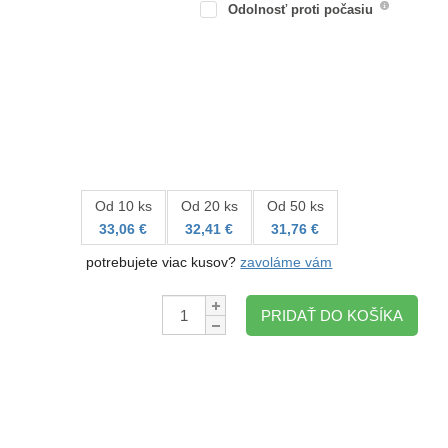
Odolnosť proti počasiu
Od 10 ks
Od 20 ks
Od 50 ks
33,06 €
32,41 €
31,76 €
potrebujete viac kusov?
zavoláme vám
Množstvo:
PRIDAŤ DO KOŠÍKA