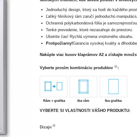
Jednoduchý design, ktorý sa hodí do každého prost
Ľahký hliníkový rám zaručí jednoduchú manipuláci
Ochranná polykarbonátová fólia je samozrejmosťou
Tenké prevedenie, ktoré nezasahuje do priestoru.
Ušetrite čas! Rychlá výmena vnútorného obsahu.
Protipožiarny!
Garancia vysokej kvality a dlhodobej
Nakúpte viac kusov klaprámov A2 a získajte množs
Vyberte prosím kombináciu produktov
:
Rám + grafika
Iba rám
Iba grafika
VYBERTE SI VLASTNOSTI VÁŠHO PRODUKTU:
Dizajn
Dizajn