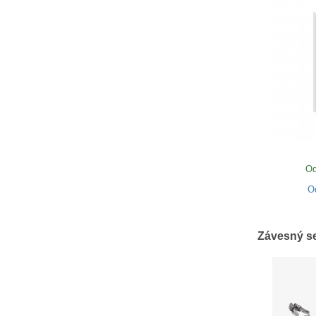
Od
O
Závesný se