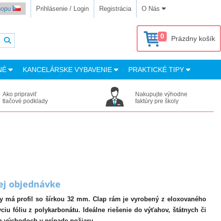
shopu
Prihlásenie / Login
Registrácia
O Nás
0
Prázdny košík
NÉ
KANCELÁRSKE VYBAVENIE
PRAKTICKÉ TIPY
Ako pripraviť
Nakupujte výhodne
tlačové podklady
faktúry pre školy
nej objednávke
by má profil so šírkou 32 mm. Clap rám je vyrobený z eloxovaného
ciu fóliu z polykarbonátu. Ideálne riešenie do výťahov, štátnych či
ch východoch v prípade požiaru.