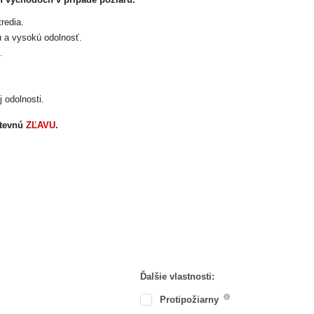
redia.
u a vysokú odolnosť.
.
 odolnosti.
tevnú
ZĽAVU
.
Ďalšie vlastnosti:
Protipožiarny