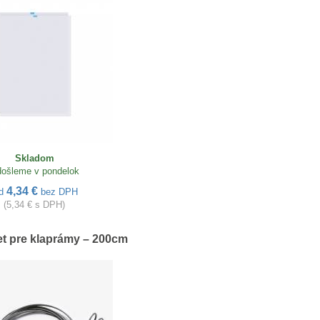
Skladom
ošleme v pondelok
4,34 €
d
bez DPH
(5,34 € s DPH)
t pre klaprámy – 200cm