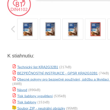
K stiahnutiu:
Technický list KRA2G32B1
(217kB)
BEZPEČNOSTNÍ INSTRUKCE - GPSR KRA2G32B1
(74kB)
Obecné pokyny pro bezpečné používání, údržbu a likvida
(4MB)
Návod
(896kB)
Tisk šablony vysvětlení
(535kB)
Tisk šablony
(151kB)
Soubor ZIP - neutrální obrázky
(95MB)