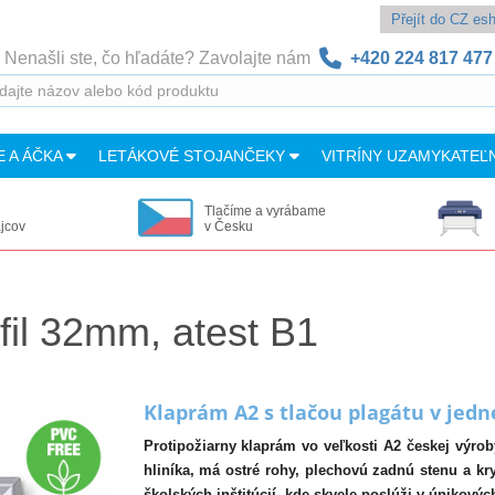
Přejít do CZ e
Nenašli ste, čo hľadáte? Zavolajte nám
+420 224 817 477
E A ÁČKA
LETÁKOVÉ STOJANČEKY
VITRÍNY UZAMYKATEĽ
Tlačíme a vyrábame
ajcov
v Česku
fil 32mm, atest B1
Klaprám A2 s tlačou plagátu v jed
Protipožiarny klaprám vo veľkosti A2 českej výro
hliníka, má ostré rohy, plechovú zadnú stenu a kry
školských inštitúcií, kde skvele poslúži v únikový