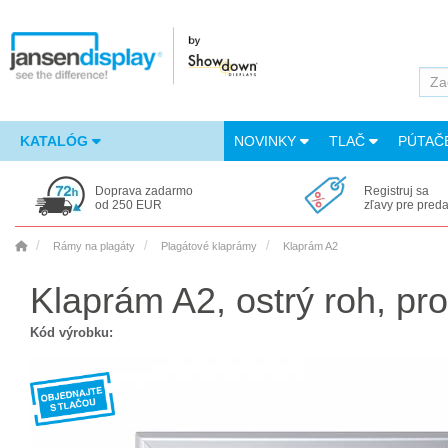
KATALÓG
NOVINKY
TLAČ
PÚTAČ
Doprava zadarmo
Registruj sa
od 250 EUR
zľavy pre pred
Rámy na plagáty
Plagátové klaprámy
Klaprám A2
Klaprám A2, ostrý roh, pro
Kód výrobku: