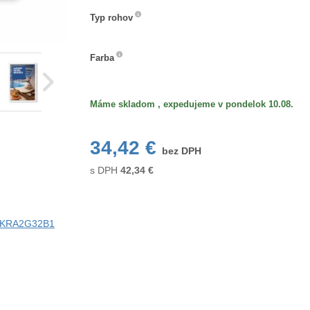
Typ
Typ rohov
rohov
Farba
Farba
Máme skladom , expedujeme v pondelok 10.08.
34,42 €
bez DPH
s DPH
42,34
€
ci KRA2G32B1