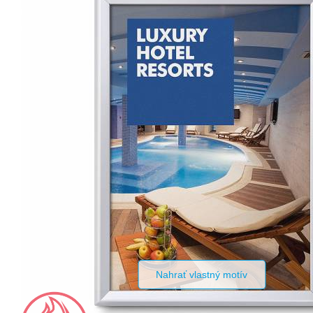
Nahrať vlastný motív