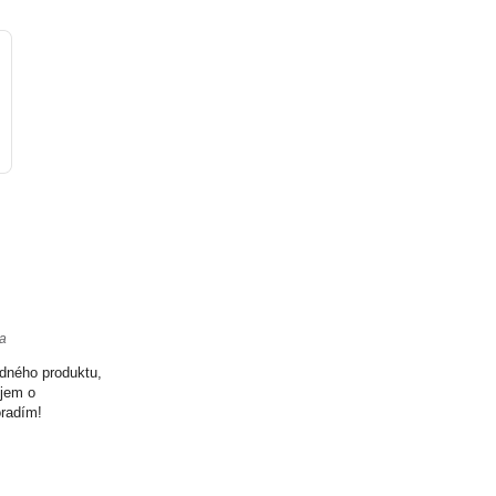
ta
odného produktu,
ujem o
oradím!