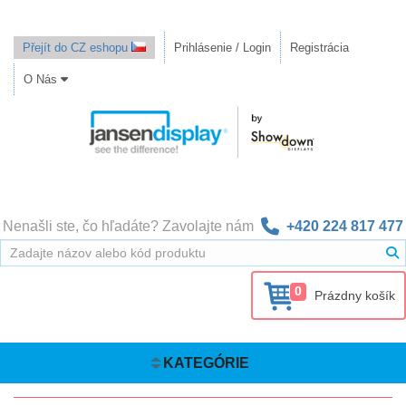
Přejít do CZ eshopu
Prihlásenie / Login
Registrácia
O Nás
Nenašli ste, čo hľadáte? Zavolajte nám
+420 224 817 477
0
Prázdny košík
KATEGÓRIE