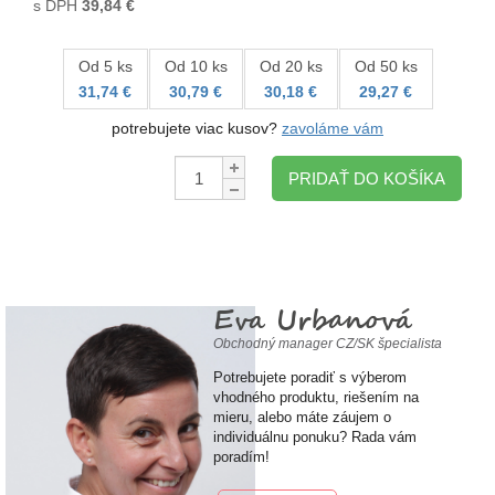
s DPH
39,84
€
Od 5 ks
Od 10 ks
Od 20 ks
Od 50 ks
31,74 €
30,79 €
30,18 €
29,27 €
potrebujete viac kusov?
zavoláme vám
Množstvo:
PRIDAŤ DO KOŠÍKA
Eva Urbanová
Obchodný manager CZ/SK špecialista
Potrebujete poradiť s výberom
vhodného produktu, riešením na
mieru, alebo máte záujem o
individuálnu ponuku? Rada vám
poradím!