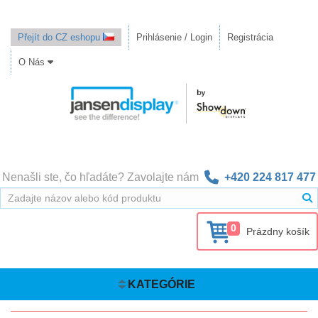
Přejít do CZ eshopu
Prihlásenie / Login
Registrácia
O Nás
Nenašli ste, čo hľadáte? Zavolajte nám
+420 224 817 477
0
Prázdny košík
KATEGÓRIE