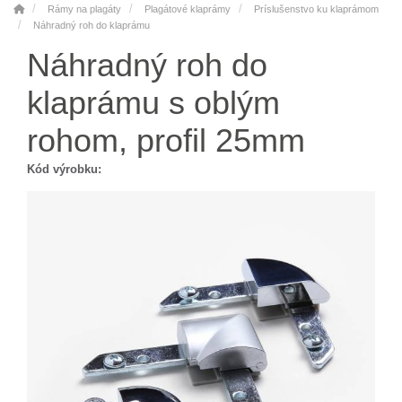
Rámy na plagáty
Plagátové klaprámy
Príslušenstvo ku klaprámom
Náhradný roh do klaprámu
Náhradný roh do
klaprámu s oblým
rohom, profil 25mm
Kód výrobku: