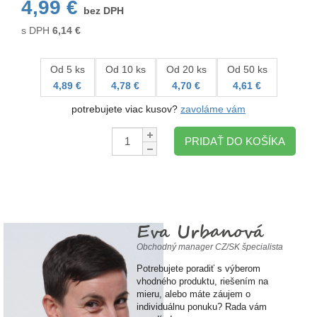
4,99 €
bez DPH
s DPH
6,14
€
Od 5 ks
Od 10 ks
Od 20 ks
Od 50 ks
4,89 €
4,78 €
4,70 €
4,61 €
potrebujete viac kusov?
zavoláme vám
Množstvo:
PRIDAŤ DO KOŠÍKA
Eva Urbanová
Obchodný manager CZ/SK špecialista
Potrebujete poradiť s výberom
vhodného produktu, riešením na
mieru, alebo máte záujem o
individuálnu ponuku? Rada vám