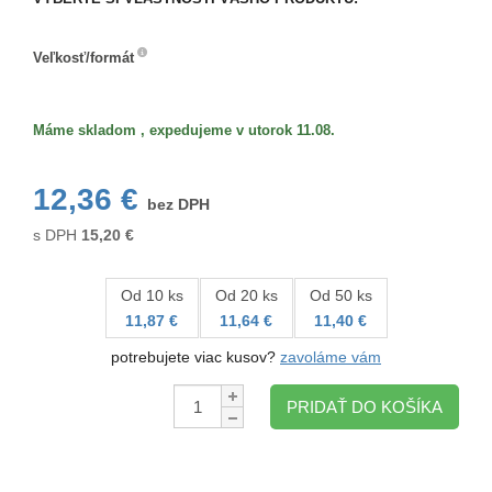
Veľkosť/formát
Veľkosť/formát
Máme skladom , expedujeme v utorok 11.08.
12,36 €
bez DPH
s DPH
15,20
€
Od 10 ks
Od 20 ks
Od 50 ks
11,87 €
11,64 €
11,40 €
potrebujete viac kusov?
zavoláme vám
Množstvo:
PRIDAŤ DO KOŠÍKA