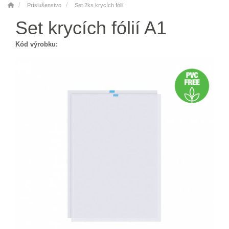
Príslušenstvo
Set 2ks krycích fólii
Set krycích fólií A1
Kód výrobku: