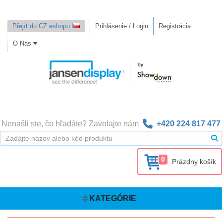
Přejít do CZ eshopu
Prihlásenie / Login
Registrácia
O Nás
Nenašli ste, čo hľadáte? Zavolajte nám
+420 224 817 477
0
Prázdny košík
KATEGÓRIE