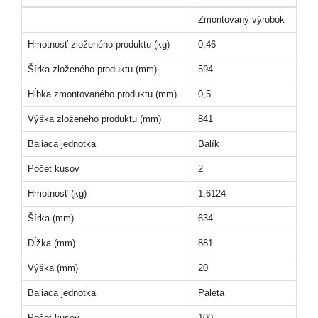
Zmontovaný výrobok
Hmotnosť zloženého produktu (kg)
0,46
Šírka zloženého produktu (mm)
594
Hĺbka zmontovaného produktu (mm)
0,5
Výška zloženého produktu (mm)
841
Baliaca jednotka
Balík
Počet kusov
2
Hmotnosť (kg)
1,6124
Šírka (mm)
634
Dĺžka (mm)
881
Výška (mm)
20
Baliaca jednotka
Paleta
Počet kusov
100