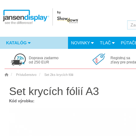
KATALÓG
NOVINKY
TLAČ
PÚTAČ
Doprava zadarmo
Registruj sa
od 250 EUR
zľavy pre pred
Príslušenstvo
Set 2ks krycích fólii
Set krycích fólií A3
Kód výrobku: