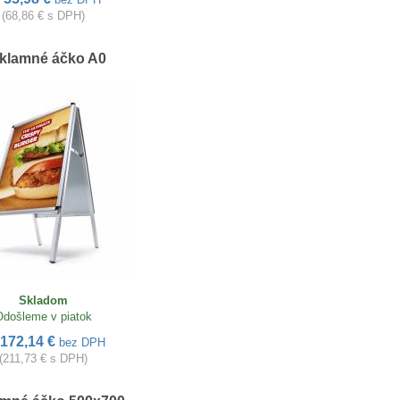
(68,86 € s DPH)
klamné áčko A0
Skladom
Odošleme v piatok
172,14 €
bez DPH
(211,73 € s DPH)