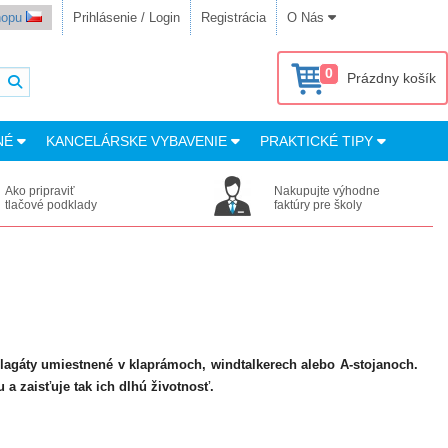
shopu
Prihlásenie / Login
Registrácia
O Nás
0
Prázdny košík
NÉ
KANCELÁRSKE VYBAVENIE
PRAKTICKÉ TIPY
Ako pripraviť
Nakupujte výhodne
tlačové podklady
faktúry pre školy
plagáty umiestnené v klaprámoch, windtalkerech alebo A-stojanoch.
 a zaisťuje tak ich dlhú životnosť.