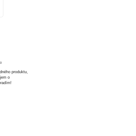
ta
odného produktu,
ujem o
oradím!