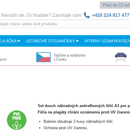
Přejít do CZ e
Nenašli ste, čo hľadáte? Zavolajte nám
+420 224 817 477
E A ÁČKA
LETÁKOVÉ STOJANČEKY
VITRÍNY UZAMYKATEĽ
Tlačíme a vyrábame
ajcov
v Česku
Set dvoch náhradných antireflexných fólií A3 pre 
Fólia na plagáty chráni oznámenia proti UV žiareniu
Balenie obsahuje 2 kusy náhradných fólií.
Ochrana proti UV žiareniu.