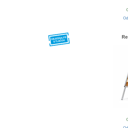
O
Re
O