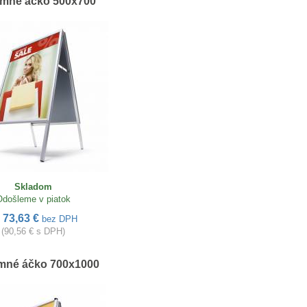
amné áčko 500x700
Skladom
Odošleme v piatok
73,63 €
d
bez DPH
(90,56 € s DPH)
mné áčko 700x1000