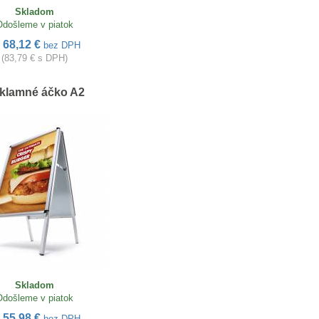
Skladom
Odošleme v piatok
68,12 €
d
bez DPH
(83,79 € s DPH)
klamné áčko A2
Skladom
Odošleme v piatok
55,98 €
d
bez DPH