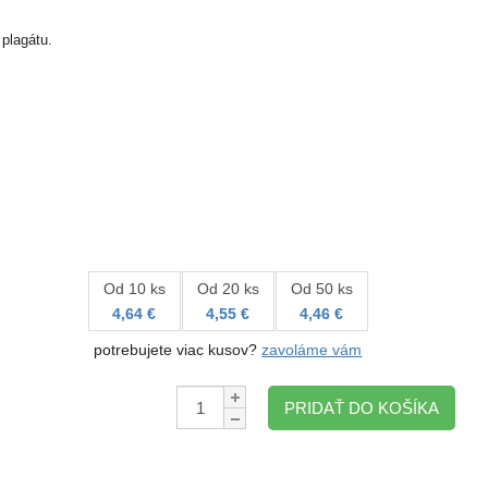
plagátu.
Od 10 ks
Od 20 ks
Od 50 ks
4,64 €
4,55 €
4,46 €
potrebujete viac kusov?
zavoláme vám
Množstvo:
PRIDAŤ DO KOŠÍKA