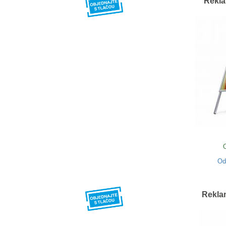
Rekl
O
Rekla