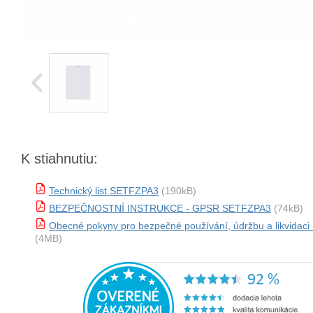
K stiahnutiu:
Technický list SETFZPA3
(190kB)
BEZPEČNOSTNÍ INSTRUKCE - GPSR SETFZPA3
(74kB)
Obecné pokyny pro bezpečné používání, údržbu a likvida
(4MB)