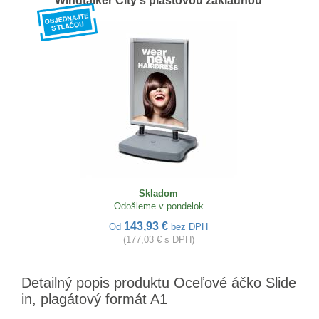
Windtalker City s plastovou základňou
Skladom
Odošleme v pondelok
143,93 €
Od
bez DPH
(177,03 € s DPH)
Detailný popis produktu Oceľové áčko Slide
in, plagátový formát A1