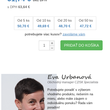
bez DPH
s DPH
63,64
€
Od 5 ks
Od 10 ks
Od 20 ks
Od 50 ks
50,70 €
49,69 €
48,70 €
47,72 €
potrebujete viac kusov?
zavoláme vám
Množstvo:
PRIDAŤ DO KOŠÍKA
Eva Urbanová
Obchodný manager CZ/SK špecialista
Potrebujete poradiť s výberom
vhodného produktu, riešením na
mieru, alebo máte záujem o
individuálnu ponuku? Rada vám
poradím!