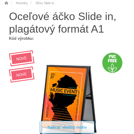
Novinky
Áčko Slide in
Oceľové áčko Slide in,
plagátový formát A1
Kód výrobku:
Nahrať vlastný motív