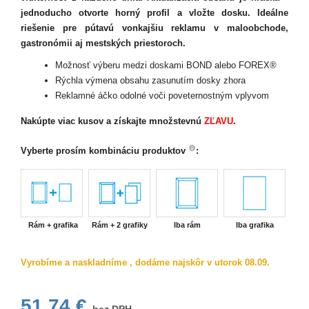
jednoducho otvorte horný profil a vložte dosku. Ideálne
riešenie pre pútavú vonkajšiu reklamu v maloobchode,
gastronómii aj mestských priestoroch.
Možnosť výberu medzi doskami BOND alebo FOREX®
Rýchla výmena obsahu zasunutím dosky zhora
Reklamné áčko odolné voči poveternostným vplyvom
Nakúpte viac kusov
a získajte množstevnú
ZĽAVU
.
Vyberte prosím kombináciu produktov
:
Rám + grafika
Rám + 2 grafiky
Iba rám
Iba grafika
Vyrobíme a naskladníme , dodáme najskôr v utorok 08.09.
51,74 €