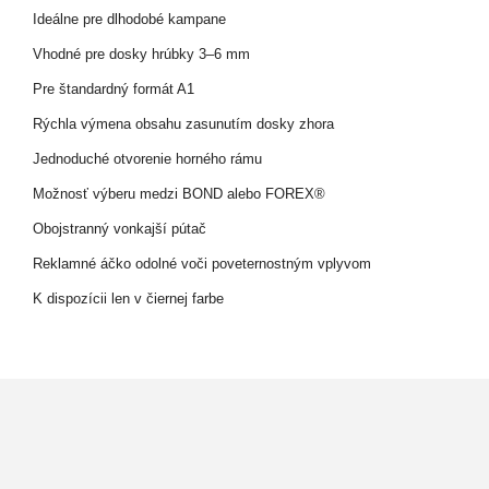
Ideálne pre dlhodobé kampane
Vhodné pre dosky hrúbky 3–6 mm
Pre štandardný formát A1
Rýchla výmena obsahu zasunutím dosky zhora
Jednoduché otvorenie horného rámu
Možnosť výberu medzi BOND alebo FOREX®
Obojstranný vonkajší pútač
Reklamné áčko odolné voči poveternostným vplyvom
K dispozícii len v čiernej farbe