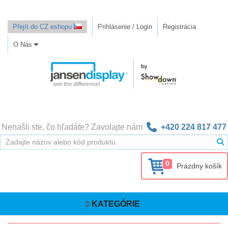
Přejít do CZ eshopu
Prihlásenie / Login
Registrácia
O Nás
Nenašli ste, čo hľadáte? Zavolajte nám
+420 224 817 477
0
Prázdny košík
KATEGÓRIE