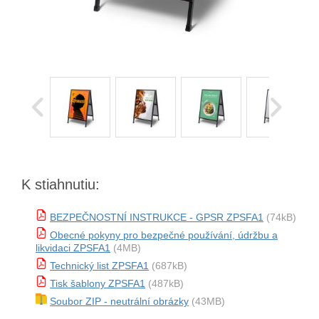
K stiahnutiu:
BEZPEČNOSTNÍ INSTRUKCE - GPSR ZPSFA1
(74kB)
Obecné pokyny pro bezpečné používání, údržbu a
likvidaci ZPSFA1
(4MB)
Technický list ZPSFA1
(687kB)
Tisk šablony ZPSFA1
(487kB)
Soubor ZIP - neutrální obrázky
(43MB)