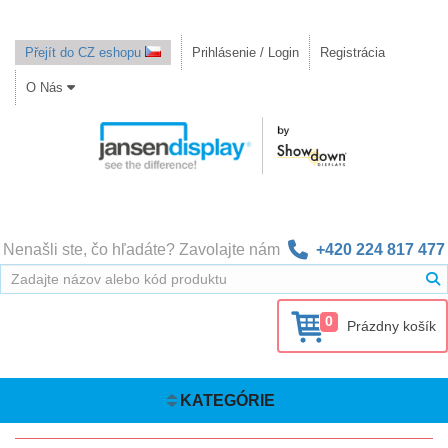
Přejít do CZ eshopu
Prihlásenie / Login
Registrácia
O Nás
Nenašli ste, čo hľadáte? Zavolajte nám
+420 224 817 477
0
Prázdny košík
KATEGÓRIE