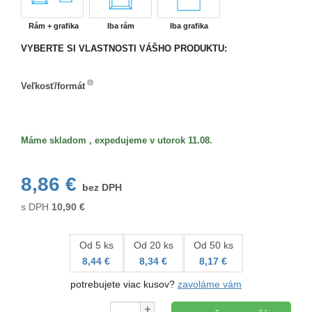
Rám + grafika
Iba rám
Iba grafika
VYBERTE SI VLASTNOSTI VÁŠHO PRODUKTU:
Veľkosť/formát
Veľkosť/formát
Máme skladom , expedujeme v utorok 11.08.
8,86 €
bez DPH
s DPH
10,90
€
Od 5 ks
Od 20 ks
Od 50 ks
8,44 €
8,34 €
8,17 €
potrebujete viac kusov?
zavoláme vám
Množstvo: