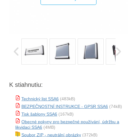
K stiahnutiu:
Technický list SSA6
(483kB)
BEZPEČNOSTNÍ INSTRUKCE - GPSR SSA6
(74kB)
Tisk šablony SSA6
(167kB)
Obecné pokyny pro bezpečné používání, údržbu a
likvidaci SSA6
(4MB)
Soubor ZIP - neutrální obrázky
(372kB)