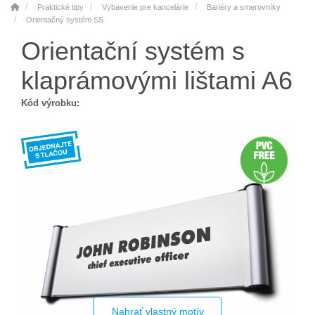
Praktické tipy
Vybavenie pre kancelárie
Bariéry a smerovníky
Orientačný systém SS
Orientační systém s
klaprámovými lištami A6
Kód výrobku:
Nahrať vlastný motív