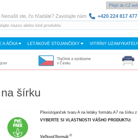
Přejít do CZ e
Nenašli ste, čo hľadáte? Zavolajte nám
+420 224 817 477
E A ÁČKA
LETÁKOVÉ STOJANČEKY
VITRÍNY UZAMYKATEĽ
Tlačíme a vyrábame
ajcov
v Česku
 na šírku
Plexistojanček tvaru A na letáky formátu A7 na šírku 
VYBERTE SI VLASTNOSTI VÁŠHO PRODUKTU:
Veľkosť/formát
Veľkosť/formát