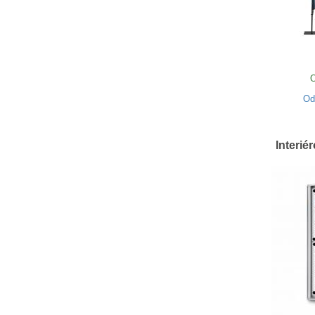
O
O
Interié