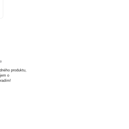
ta
odného produktu,
ujem o
oradím!