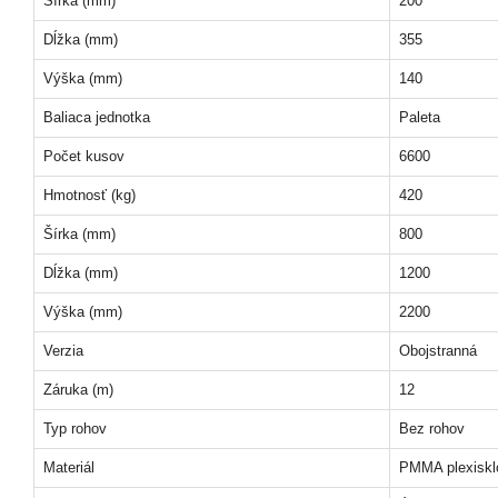
Šírka (mm)
200
Dĺžka (mm)
355
Výška (mm)
140
Baliaca jednotka
Paleta
Počet kusov
6600
Hmotnosť (kg)
420
Šírka (mm)
800
Dĺžka (mm)
1200
Výška (mm)
2200
Verzia
Obojstranná
Záruka (m)
12
Typ rohov
Bez rohov
Materiál
PMMA plexiskl