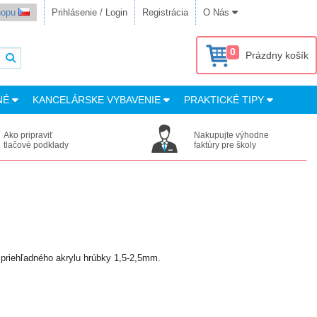
shopu
Prihlásenie / Login
Registrácia
O Nás
0
Prázdny košík
NÉ
KANCELÁRSKE VYBAVENIE
PRAKTICKÉ TIPY
Ako pripraviť
Nakupujte výhodne
tlačové podklady
faktúry pre školy
z priehľadného akrylu hrúbky 1,5-2,5mm.