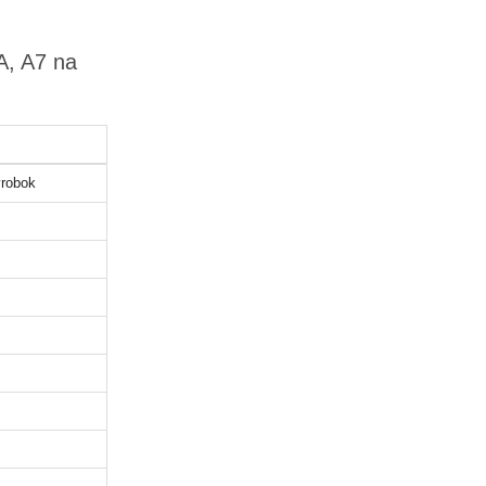
A, A7 na
robok