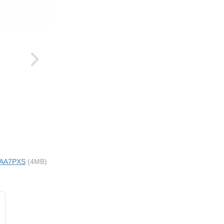
i AA7PXS
(4MB)