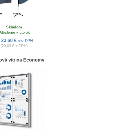
Skladom
došleme v utorok
23,60 €
d
bez DPH
(29,03 € s DPH)
rová vitrína Economy