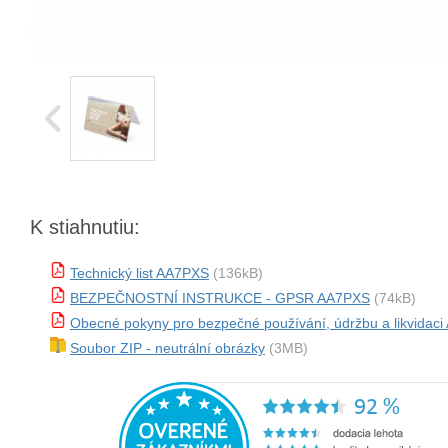
K stiahnutiu:
Technický list AA7PXS
(136kB)
BEZPEČNOSTNÍ INSTRUKCE - GPSR AA7PXS
(74kB)
Obecné pokyny pro bezpečné používání, údržbu a likvidac
Soubor ZIP - neutrální obrázky
(3MB)