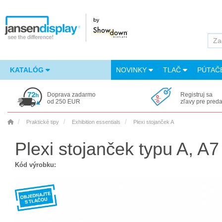
KATALÓG
NOVINKY
TLAČ
PÚTAČ
Doprava zadarmo
Registruj sa
od 250 EUR
zľavy pre pred
Praktické tipy
Exhibition essentials
Plexi stojanček A
Plexi stojanček typu A, A7
Kód výrobku: