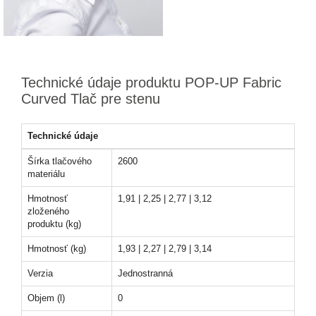
Technické údaje produktu POP-UP Fabric
Curved Tlač pre stenu
Technické údaje
Šírka tlačového
2600
materiálu
Hmotnosť
1,91 | 2,25 | 2,77 | 3,12
zloženého
produktu (kg)
Hmotnosť (kg)
1,93 | 2,27 | 2,79 | 3,14
Verzia
Jednostranná
Objem (l)
0