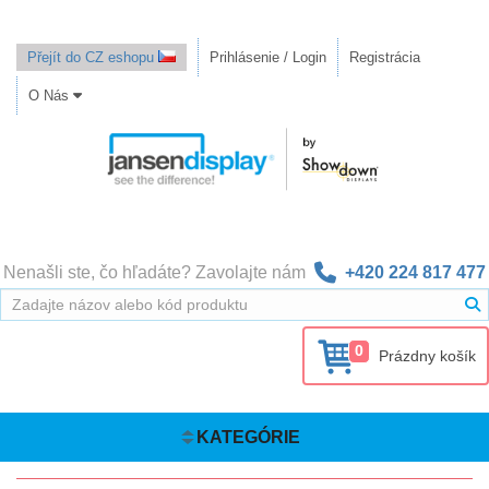
Přejít do CZ eshopu
Prihlásenie / Login
Registrácia
O Nás
Nenašli ste, čo hľadáte? Zavolajte nám
+420 224 817 477
0
Prázdny košík
KATEGÓRIE