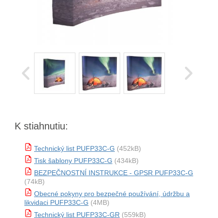
K stiahnutiu:
Technický list PUFP33C-G
(452kB)
Tisk šablony PUFP33C-G
(434kB)
BEZPEČNOSTNÍ INSTRUKCE - GPSR PUFP33C-G
(74kB)
Obecné pokyny pro bezpečné používání, údržbu a
likvidaci PUFP33C-G
(4MB)
Technický list PUFP33C-GR
(559kB)