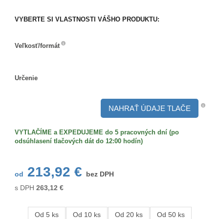
VYBERTE SI VLASTNOSTI VÁŠHO PRODUKTU:
Veľkosť/formát
Veľkosť/formát
Určenie
Určenie
NAHRAŤ ÚDAJE TLAČE
VYTLAČÍME a EXPEDUJEME do 5 pracovných dní (po
odsúhlasení tlačových dát do 12:00 hodín)
213,92 €
od
bez DPH
s DPH
263,12
€
Od 5 ks
Od 10 ks
Od 20 ks
Od 50 ks