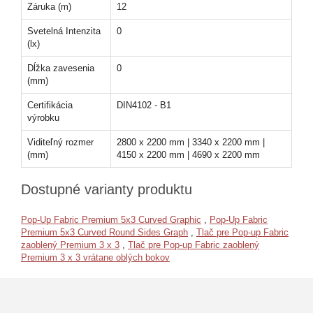
Záruka (m)
12
Svetelná Intenzita
0
(lx)
Dĺžka zavesenia
0
(mm)
Certifikácia
DIN4102 - B1
výrobku
Viditeľný rozmer
2800 x 2200 mm | 3340 x 2200 mm |
(mm)
4150 x 2200 mm | 4690 x 2200 mm
Dostupné varianty produktu
Pop-Up Fabric Premium 5x3 Curved Graphic
,
Pop-Up Fabric
Premium 5x3 Curved Round Sides Graph
,
Tlač pre Pop-up Fabric
zaoblený Premium 3 x 3
,
Tlač pre Pop-up Fabric zaoblený
Premium 3 x 3 vrátane oblých bokov