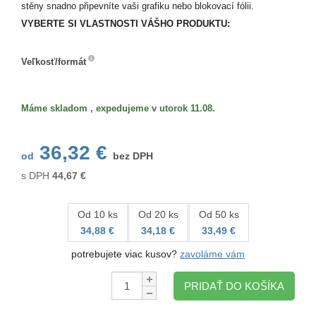
stěny snadno připevníte vaši grafiku nebo blokovací fólii.
VYBERTE SI VLASTNOSTI VÁŠHO PRODUKTU:
Veľkosť/formát
Veľkosť/formát
Máme skladom , expedujeme v utorok 11.08.
36,32 €
od
bez DPH
s DPH
44,67
€
Od 10 ks
Od 20 ks
Od 50 ks
34,88 €
34,18 €
33,49 €
potrebujete viac kusov?
zavoláme vám
Množstvo:
PRIDAŤ DO KOŠÍKA