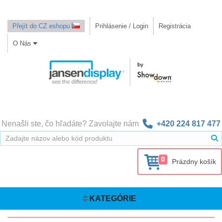
Přejít do CZ eshopu
Prihlásenie / Login
Registrácia
O Nás
Nenašli ste, čo hľadáte? Zavolajte nám
+420 224 817 477
0
Prázdny košík
KATEGÓRIE