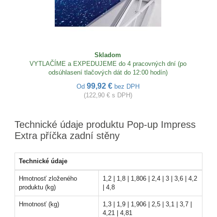
Skladom
VYTLAČÍME a EXPEDUJEME do 4 pracovných dní (po
odsúhlasení tlačových dát do 12:00 hodín)
99,92 €
Od
bez DPH
(122,90 € s DPH)
Technické údaje produktu Pop-up Impress
Extra příčka zadní stěny
Technické údaje
Hmotnosť zloženého
1,2 | 1,8 | 1,806 | 2,4 | 3 | 3,6 | 4,2
produktu (kg)
| 4,8
Hmotnosť (kg)
1,3 | 1,9 | 1,906 | 2,5 | 3,1 | 3,7 |
4,21 | 4,81