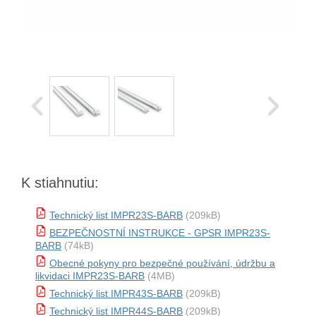
K stiahnutiu:
Technický list IMPR23S-BARB
(209kB)
BEZPEČNOSTNÍ INSTRUKCE - GPSR IMPR23S-
BARB
(74kB)
Obecné pokyny pro bezpečné používání, údržbu a
likvidaci IMPR23S-BARB
(4MB)
Technický list IMPR43S-BARB
(209kB)
Technický list IMPR44S-BARB
(209kB)