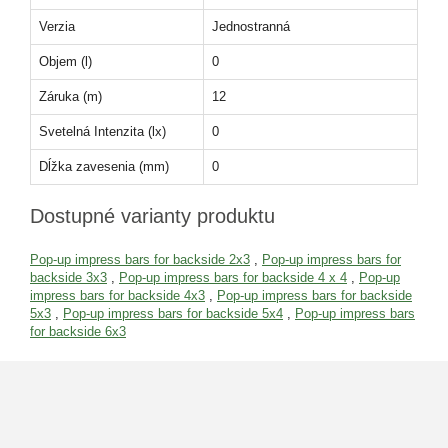
Verzia
Jednostranná
Objem (l)
0
Záruka (m)
12
Svetelná Intenzita (lx)
0
Dĺžka zavesenia (mm)
0
Dostupné varianty produktu
Pop-up impress bars for backside 2x3
,
Pop-up impress bars for
backside 3x3
,
Pop-up impress bars for backside 4 x 4
,
Pop-up
impress bars for backside 4x3
,
Pop-up impress bars for backside
5x3
,
Pop-up impress bars for backside 5x4
,
Pop-up impress bars
for backside 6x3