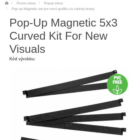
Promo steny
Popup steny
Pop-up Magnetic set pre novú grafiku zo zadnej strany
Pop-Up Magnetic 5x3
Curved Kit For New
Visuals
Kód výrobku: