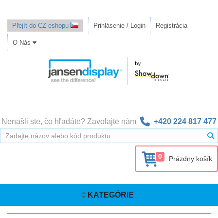
Přejít do CZ eshopu
Prihlásenie / Login
Registrácia
O Nás
Nenašli ste, čo hľadáte? Zavolajte nám
+420 224 817 477
0
Prázdny košík
KATEGÓRIE