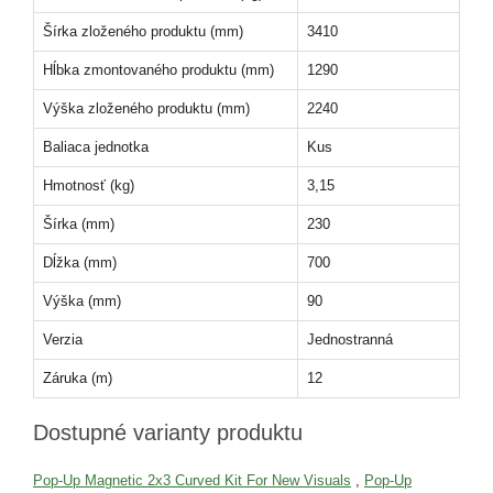
Šírka zloženého produktu (mm)
3410
Hĺbka zmontovaného produktu (mm)
1290
Výška zloženého produktu (mm)
2240
Baliaca jednotka
Kus
Hmotnosť (kg)
3,15
Šírka (mm)
230
Dĺžka (mm)
700
Výška (mm)
90
Verzia
Jednostranná
Záruka (m)
12
Dostupné varianty produktu
Pop-Up Magnetic 2x3 Curved Kit For New Visuals
,
Pop-Up