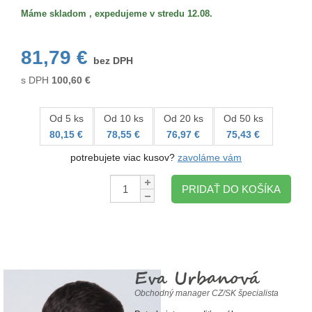
Máme skladom , expedujeme v stredu 12.08.
81,79 €
bez DPH
s DPH
100,60
€
Od 5 ks
Od 10 ks
Od 20 ks
Od 50 ks
80,15 €
78,55 €
76,97 €
75,43 €
potrebujete viac kusov?
zavoláme vám
Množstvo:
PRIDAŤ DO KOŠÍKA
Eva Urbanová
Obchodný manager CZ/SK špecialista