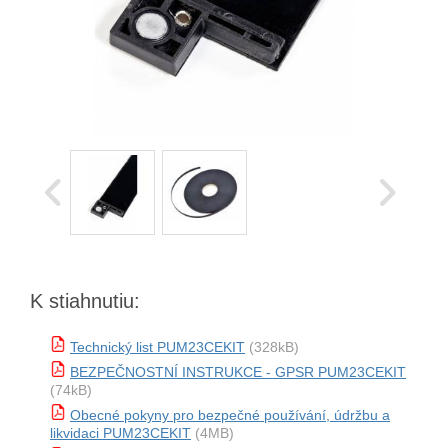
K stiahnutiu:
Technický list PUM23CEKIT
(328kB)
BEZPEČNOSTNÍ INSTRUKCE - GPSR PUM23CEKIT
(74kB)
Obecné pokyny pro bezpečné používání, údržbu a
likvidaci PUM23CEKIT
(4MB)