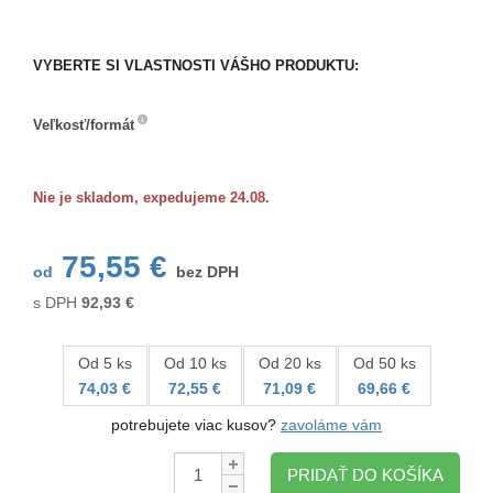
VYBERTE SI VLASTNOSTI VÁŠHO PRODUKTU:
Veľkosť/formát
Veľkosť/formát
Nie je skladom, expedujeme 24.08.
75,55 €
od
bez DPH
s DPH
92,93
€
Od 5 ks
Od 10 ks
Od 20 ks
Od 50 ks
74,03 €
72,55 €
71,09 €
69,66 €
potrebujete viac kusov?
zavoláme vám
Množstvo:
PRIDAŤ DO KOŠÍKA