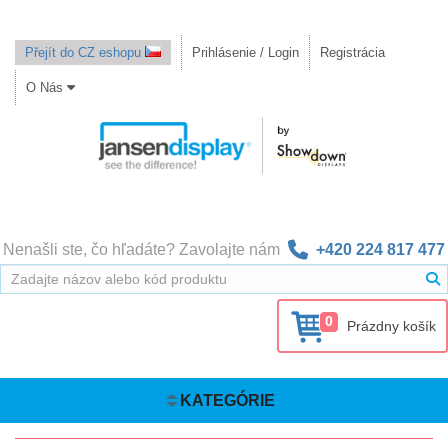
Přejít do CZ eshopu
Prihlásenie / Login
Registrácia
O Nás
Nenašli ste, čo hľadáte? Zavolajte nám
+420 224 817 477
0
Prázdny košík
KATEGÓRIE