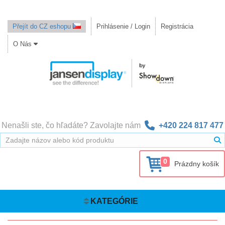
Přejít do CZ eshopu
Prihlásenie / Login
Registrácia
O Nás
Nenašli ste, čo hľadáte? Zavolajte nám
+420 224 817 477
0
Prázdny košík
KATEGÓRIE