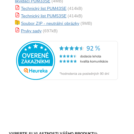
likvidaci PUM33SE
(4MB)
Technický list PUM43SE
(414kB)
Technický list PUM53SE
(414kB)
Soubor ZIP - neutrální obrázky
(9MB)
Prvky sady
(697kB)
VYBERTE SI VLASTNOSTI VÁŠHO PRODUKTU: