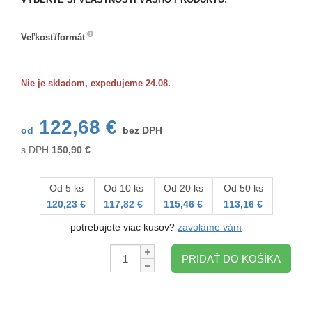
Veľkosť/formát
Veľkosť/formát
Nie je skladom, expedujeme 24.08.
122,68 €
od
bez DPH
s DPH
150,90
€
Od 5 ks
Od 10 ks
Od 20 ks
Od 50 ks
120,23 €
117,82 €
115,46 €
113,16 €
potrebujete viac kusov?
zavoláme vám
Množstvo:
PRIDAŤ DO KOŠÍKA