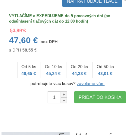
NAHRAŤ ÚDAJE TLAČE
VYTLAČÍME a EXPEDUJEME do 5 pracovných dní (po
odsúhlasení tlačových dát do 12:00 hodín)
52,89 €
47,60 €
bez DPH
s DPH
58,55
€
Od 5 ks
Od 10 ks
Od 20 ks
Od 50 ks
46,65 €
45,24 €
44,33 €
43,01 €
potrebujete viac kusov?
zavoláme vám
Množstvo:
PRIDAŤ DO KOŠÍKA