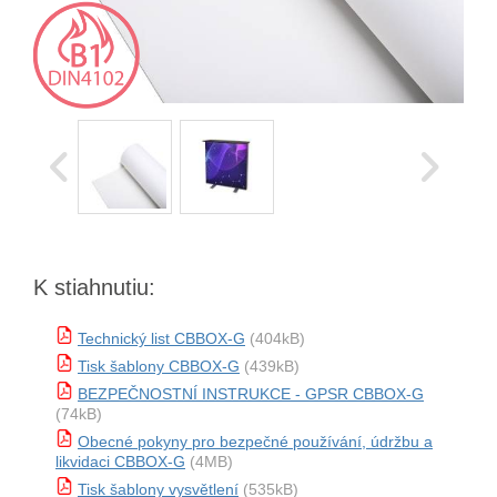
K stiahnutiu:
Technický list CBBOX-G
(404kB)
Tisk šablony CBBOX-G
(439kB)
BEZPEČNOSTNÍ INSTRUKCE - GPSR CBBOX-G
(74kB)
Obecné pokyny pro bezpečné používání, údržbu a
likvidaci CBBOX-G
(4MB)
Tisk šablony vysvětlení
(535kB)