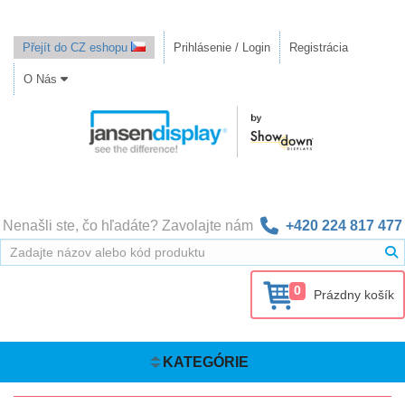
Přejít do CZ eshopu
Prihlásenie / Login
Registrácia
O Nás
Nenašli ste, čo hľadáte? Zavolajte nám
+420 224 817 477
0
Prázdny košík
KATEGÓRIE