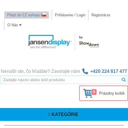
Přejít do CZ eshopu
Prihlásenie / Login
Registrácia
O Nás
Nenašli ste, čo hľadáte? Zavolajte nám
+420 224 817 477
0
Prázdny košík
KATEGÓRIE