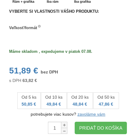
Rám + grafika
Iba rám
Iba grafika
VYBERTE SI VLASTNOSTI VÁŠHO PRODUKTU:
Veľkosť/formát
Veľkosť/formát
Máme skladom , expedujeme v piatok 07.08.
51,89 €
bez DPH
s DPH
63,82
€
Od 5 ks
Od 10 ks
Od 20 ks
Od 50 ks
50,85 €
49,84 €
48,84 €
47,86 €
potrebujete viac kusov?
zavoláme vám
Množstvo:
PRIDAŤ DO KOŠÍKA