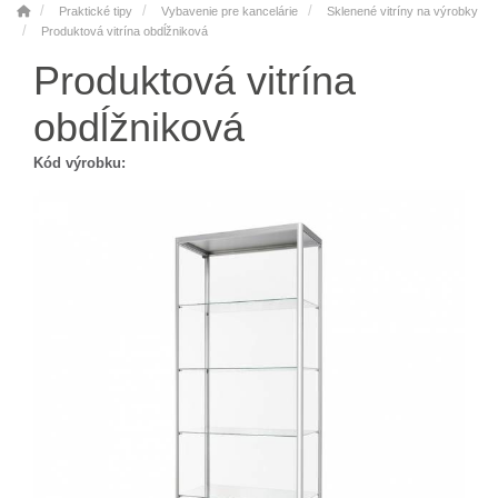
Praktické tipy
Vybavenie pre kancelárie
Sklenené vitríny na výrobky
Produktová vitrína obdĺžniková
Produktová vitrína
obdĺžniková
Kód výrobku: