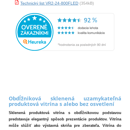
Technický list VR2-24-800FLED
(354kB)
Obdĺžniková sklenená uzamykateľná
produktová vitrína s alebo bez osvetlení
Sklenená produktová vitrína s obdĺžnikovou podstavou
predstavuje elegantný spôsob prezentácie produktov. Vitrína
môže slúžiť ako výstavná skriňa pre zberateľa. Vitrína do