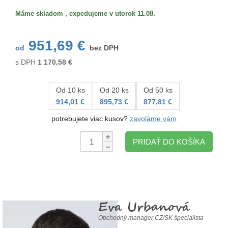
Máme skladom , expedujeme v utorok 11.08.
951,69 €
od
bez DPH
s DPH
1 170,58
€
Od 10 ks
Od 20 ks
Od 50 ks
914,01 €
895,73 €
877,81 €
potrebujete viac kusov?
zavoláme vám
Množstvo:
PRIDAŤ DO KOŠÍKA
Eva Urbanová
Obchodný manager CZ/SK špecialista