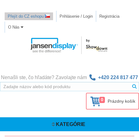
Přejít do CZ eshopu
Prihlásenie / Login
Registrácia
O Nás
Nenašli ste, čo hľadáte? Zavolajte nám
+420 224 817 477
0
Prázdny košík
KATEGÓRIE