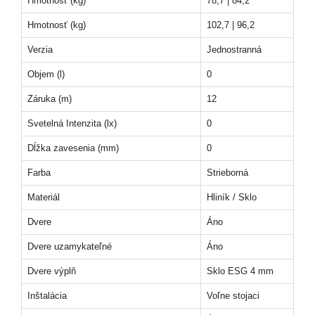
Hmotnosť (kg)
78,7 | 84,2
Hmotnosť (kg)
102,7 | 96,2
Verzia
Jednostranná
Objem (l)
0
Záruka (m)
12
Svetelná Intenzita (lx)
0
Dĺžka zavesenia (mm)
0
Farba
Strieborná
Materiál
Hliník / Sklo
Dvere
Áno
Dvere uzamykateľné
Áno
Dvere výplň
Sklo ESG 4 mm
Inštalácia
Voľne stojaci