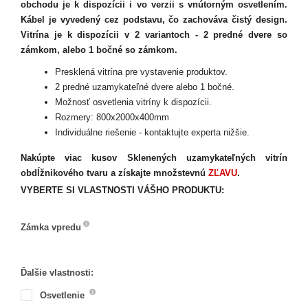
obchodu je k dispozícii i vo verzii s vnútorným osvetlením.
Kábel je vyvedený cez podstavu, čo zachováva čistý design.
Vitrína je k dispozícii v 2 variantoch - 2 predné dvere so
zámkom, alebo 1 bočné so zámkom.
Presklená vitrína pre vystavenie produktov.
2 predné uzamykateľné dvere alebo 1 bočné.
Možnosť osvetlenia vitríny k dispozícii.
Rozmery: 800x2000x400mm
Individuálne riešenie - kontaktujte experta nižšie.
Nakúpte viac kusov Sklenených uzamykateľných vitrín
obdĺžnikového tvaru a získajte množstevnú
ZĽAVU
.
VYBERTE SI VLASTNOSTI VÁŠHO PRODUKTU:
Zámka vpredu
Zámka
vpredu
Ďalšie vlastnosti:
Osvetlenie