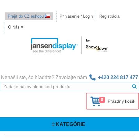
Přejít do CZ eshopu
Prihlásenie / Login
Registrácia
O Nás
Nenašli ste, čo hľadáte? Zavolajte nám
+420 224 817 477
0
Prázdny košík
KATEGÓRIE