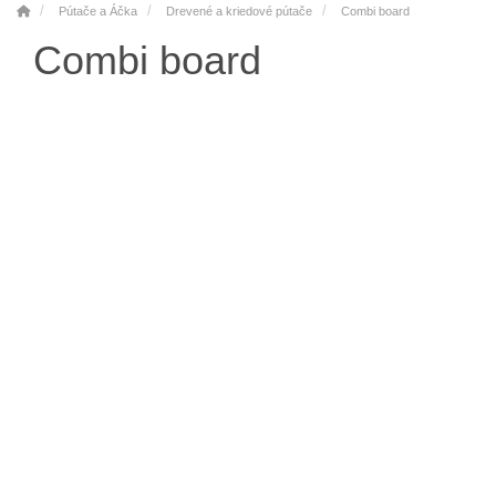
Pútače a Áčka
Drevené a kriedové pútače
Combi board
Combi board