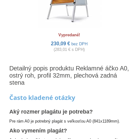
Vypredané!
230,09 €
bez DPH
(283,01 € s DPH)
Detailný popis produktu Reklamné áčko A0,
ostrý roh, profil 32mm, plechová zadná
stena
Často kladené otázky
Aký rozmer plagátu je potreba?
Pre rám A0 je potrebný plagát s veľkosťou A0 (841x1189mm).
Ako vymením plagát?