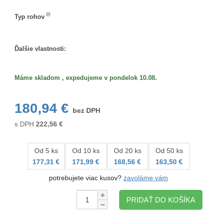
Typ rohov
Typ
rohov
Ďalšie vlastnosti:
Máme skladom , expedujeme v pondelok 10.08.
180,94 €
bez DPH
s DPH
222,56
€
Od 5 ks
Od 10 ks
Od 20 ks
Od 50 ks
177,31 €
171,99 €
168,56 €
163,50 €
potrebujete viac kusov?
zavoláme vám
Množstvo:
PRIDAŤ DO KOŠÍKA