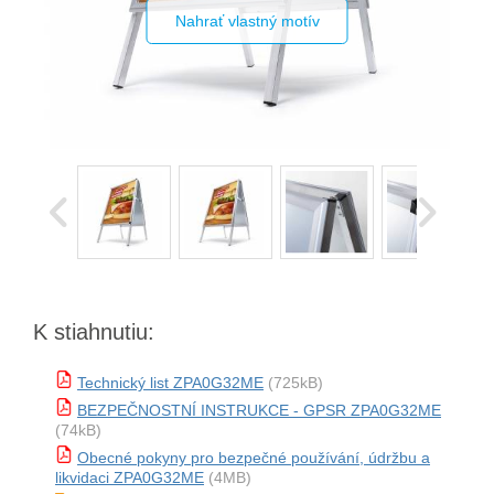
Nahrať vlastný motív
K stiahnutiu:
Technický list ZPA0G32ME
(725kB)
BEZPEČNOSTNÍ INSTRUKCE - GPSR ZPA0G32ME
(74kB)
Obecné pokyny pro bezpečné používání, údržbu a
likvidaci ZPA0G32ME
(4MB)