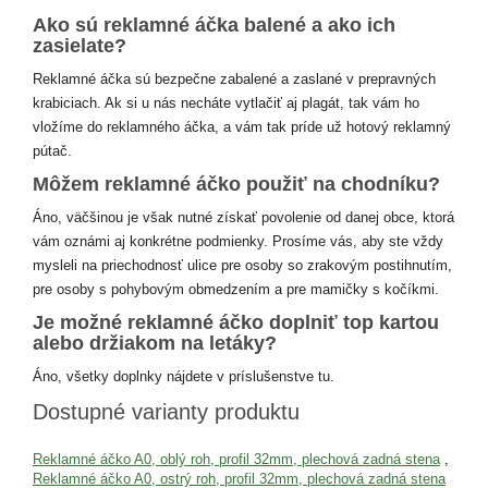
Ako sú reklamné áčka balené a ako ich
zasielate?
Reklamné áčka sú bezpečne zabalené a zaslané v prepravných
krabiciach. Ak si u nás necháte vytlačiť aj plagát, tak vám ho
vložíme do reklamného áčka, a vám tak príde už hotový reklamný
pútač.
Môžem reklamné áčko použiť na chodníku?
Áno, väčšinou je však nutné získať povolenie od danej obce, ktorá
vám oznámi aj konkrétne podmienky. Prosíme vás, aby ste vždy
mysleli na priechodnosť ulice pre osoby so zrakovým postihnutím,
pre osoby s pohybovým obmedzením a pre mamičky s kočíkmi.
Je možné reklamné áčko doplniť top kartou
alebo držiakom na letáky?
Áno, všetky doplnky nájdete v príslušenstve tu.
Dostupné varianty produktu
Reklamné áčko A0, oblý roh, profil 32mm, plechová zadná stena
,
Reklamné áčko A0, ostrý roh, profil 32mm, plechová zadná stena