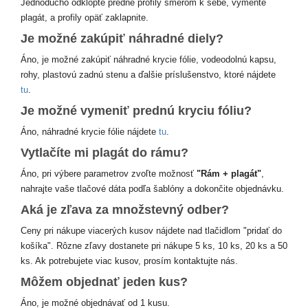
Jednoducho odklopte predné profily smerom k sebe, vymeňte
plagát, a profily opäť zaklapnite.
Je možné zakúpiť náhradné diely?
Áno, je možné zakúpiť náhradné krycie fólie, vodeodolnú kapsu,
rohy, plastovú zadnú stenu a ďalšie príslušenstvo, ktoré nájdete
tu
.
Je možné vymeniť prednú kryciu fóliu?
Áno, náhradné krycie fólie nájdete
tu
.
Vytlačíte mi plagát do rámu?
Áno, pri výbere parametrov zvoľte možnosť
"Rám + plagát"
,
nahrajte vaše tlačové dáta podľa šablóny a dokončite objednávku.
Aká je zľava za množstevný odber?
Ceny pri nákupe viacerých kusov nájdete nad tlačidlom "pridať do
košíka". Rôzne zľavy dostanete pri nákupe 5 ks, 10 ks, 20 ks a 50
ks. Ak potrebujete viac kusov, prosím kontaktujte nás.
Môžem objednať jeden kus?
Áno, je možné objednávať od 1 kusu.