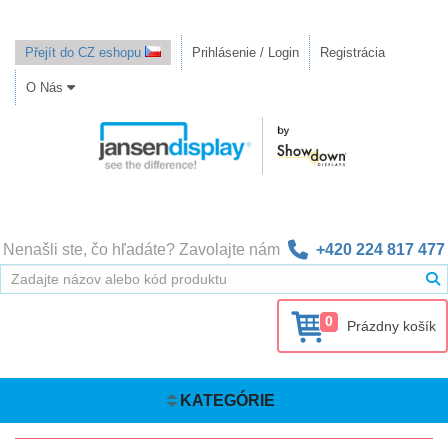
Přejít do CZ eshopu
Prihlásenie / Login
Registrácia
O Nás
Nenašli ste, čo hľadáte? Zavolajte nám
+420 224 817 477
0
Prázdny košík
KATEGÓRIE