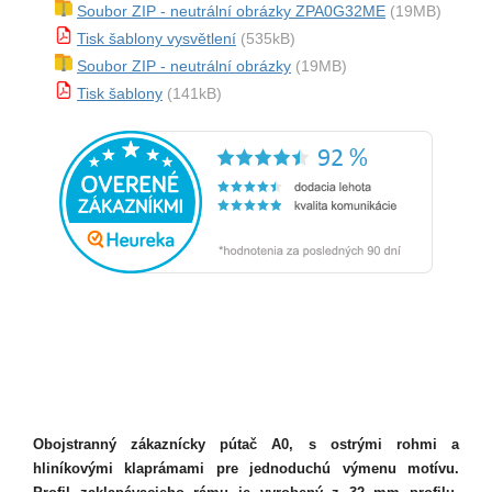
Soubor ZIP - neutrální obrázky ZPA0G32ME
(19MB)
Tisk šablony vysvětlení
(535kB)
Soubor ZIP - neutrální obrázky
(19MB)
Tisk šablony
(141kB)
Obojstranný zákaznícky pútač A0, s ostrými rohmi a
hliníkovými klaprámami pre jednoduchú výmenu motívu.