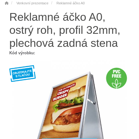
Venkovní prezentace
Reklamné áčko A0
Reklamné áčko A0,
ostrý roh, profil 32mm,
plechová zadná stena
Kód výrobku: