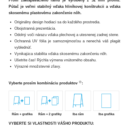
Profil zaklapávacieho rámu je vyrobený z 32 mm profilu.
Pútač je veľmi stabilný vďaka hliníkovej konštrukcii a vďaka
skosenému plastovému zakončenie nôh.
Originálny design hodiaci sa do každého prostredia.
Obojstranná prezentácia.
Odolný voči nárazu vďaka plechovej a utesnenej zadnej stene.
Ochranná UV fólia je samozrejmosťou a nenechá váš plagát
vyblednúť.
Vynikajúca stabilita vďaka skosenému zakončeniu nôh.
Ušetrite čas! Rýchla výmena vnútorného obsahu.
Výrazné množstevné zľavy.
Vyberte prosím kombináciu produktov
:
Rám + grafika
Rám + 2 grafiky
Iba rám
Iba grafika
VYBERTE SI VLASTNOSTI VÁŠHO PRODUKTU: