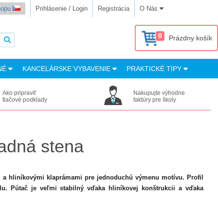
shopu
Prihlásenie / Login
Registrácia
O Nás
0
Prázdny košík
NÉ
KANCELÁRSKE VYBAVENIE
PRAKTICKÉ TIPY
Ako pripraviť
Nakupujte výhodne
tlačové podklady
faktúry pre školy
zadná stena
i a hliníkovými klaprámami pre jednoduchú výmenu motívu. Profil
. Pútač je veľmi stabilný vďaka hliníkovej konštrukcii a vďaka
.