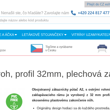
Přejít do CZ e
Nenašli ste, čo hľadáte? Zavolajte nám
+420 224 817 477
E A ÁČKA
LETÁKOVÉ STOJANČEKY
VITRÍNY UZAMYKATEĽ
Tlačíme a vyrábame
ajcov
v Česku
roh, profil 32mm, plechová 
Obojstranný zákaznícky pútač A2, s ostrými rohm
zaklapávacieho rámu je vyrobený z 32 mm profilu
skosenému plastovému zakončenie nôh.
Originálny design hodiaci sa do každého prostredia