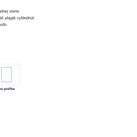
dnej stene.
š plagát vyblednúť.
nôh.
ba grafika