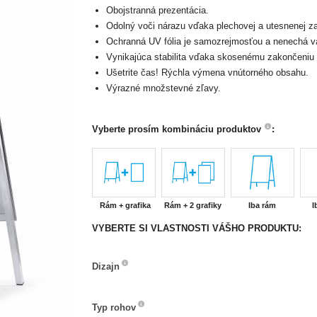
Obojstranná prezentácia.
Odolný voči nárazu vďaka plechovej a utesnenej za
Ochranná UV fólia je samozrejmosťou a nenechá vá
Vynikajúca stabilita vďaka skosenému zakončeniu 
Ušetrite čas! Rýchla výmena vnútorného obsahu.
Výrazné množstevné zľavy.
Vyberte prosím kombináciu produktov
:
Rám + grafika
Rám + 2 grafiky
Iba rám
I
VYBERTE SI VLASTNOSTI VÁŠHO PRODUKTU:
Dizajn
Dizajn
Typ
Typ rohov
rohov