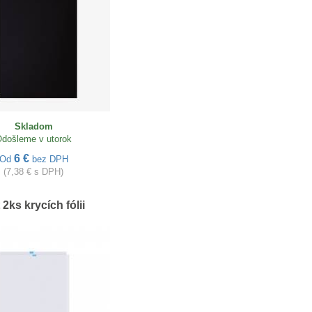
Skladom
došleme v utorok
6 €
Od
bez DPH
(7,38 € s DPH)
 2ks krycích fólii