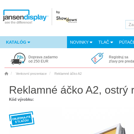
KATALÓG
NOVINKY
TLAČ
PÚTAČ
Doprava zadarmo
Registruj sa
od 250 EUR
zľavy pre pred
Venkovní prezentace
Reklamné áčko A2
Reklamné áčko A2, ostrý 
Kód výrobku: