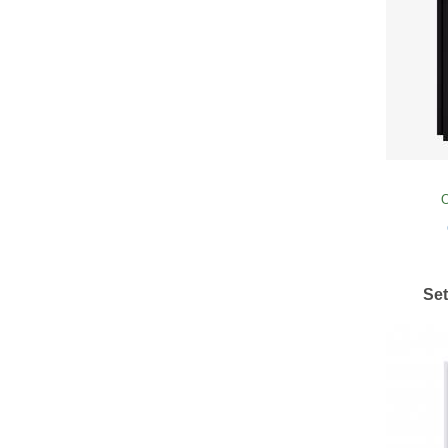
O
Set