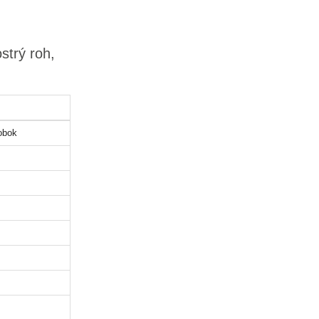
strý roh,
obok