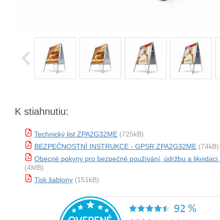
K stiahnutiu:
Technický list ZPA2G32ME
(725kB)
BEZPEČNOSTNÍ INSTRUKCE - GPSR ZPA2G32ME
(74kB)
Obecné pokyny pro bezpečné používání, údržbu a likvida
(4MB)
Tisk šablony
(151kB)