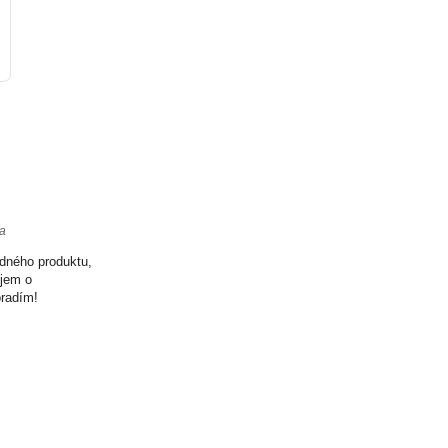
ta
odného produktu,
ujem o
oradím!