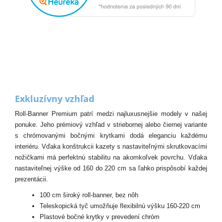
Exkluzívny vzhľad
Roll-Banner Premium patrí medzi najluxusnejšie modely v našej
ponuke. Jeho prémiový vzhľad v striebornej alebo čiernej variante
s chrómovanými bočnými krytkami dodá eleganciu každému
interiéru. Vďaka konštrukcii kazety s nastaviteľnými skrutkovacími
nožičkami má perfektnú stabilitu na akomkoľvek povrchu. Vďaka
nastaviteľnej výške od 160 do 220 cm sa ľahko prispôsobí každej
prezentácii.
100 cm široký roll-banner, bez nôh
Teleskopická tyč umožňuje flexibilnú výšku 160-220 cm
Plastové bočné krytky v prevedení chróm