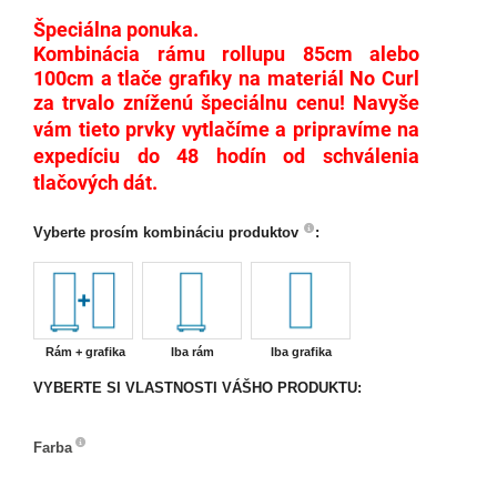
Špeciálna ponuka.
Kombinácia rámu rollupu 85cm alebo
100cm a tlače grafiky na materiál No Curl
za trvalo zníženú špeciálnu cenu!
N
avyše
vám tieto prvky vytlačíme a pripravíme na
expedíciu do 48 hodín od schválenia
tlačových dát.
Vyberte prosím kombináciu produktov
:
Rám + grafika
Iba rám
Iba grafika
VYBERTE SI VLASTNOSTI VÁŠHO PRODUKTU:
Farba
Farba