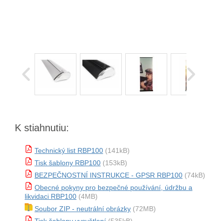
K stiahnutiu:
Technický list RBP100
(141kB)
Tisk šablony RBP100
(153kB)
BEZPEČNOSTNÍ INSTRUKCE - GPSR RBP100
(74kB)
Obecné pokyny pro bezpečné používání, údržbu a
likvidaci RBP100
(4MB)
Soubor ZIP - neutrální obrázky
(72MB)