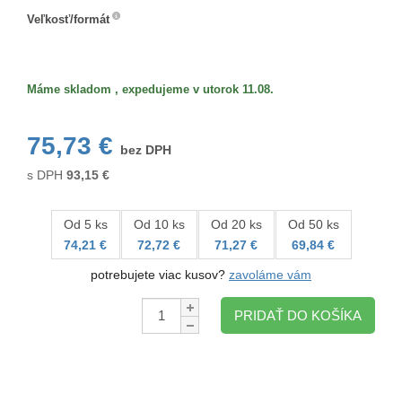
Veľkosť/formát
Veľkosť/formát
Máme skladom , expedujeme v utorok 11.08.
75,73 €
bez DPH
s DPH
93,15
€
Od 5 ks
Od 10 ks
Od 20 ks
Od 50 ks
74,21 €
72,72 €
71,27 €
69,84 €
potrebujete viac kusov?
zavoláme vám
Množstvo:
PRIDAŤ DO KOŠÍKA