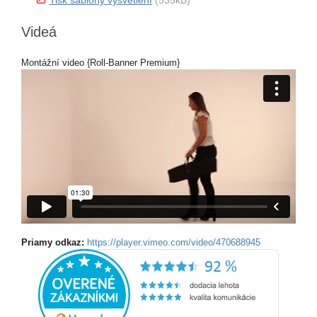
Tisk šablony vysvětlení
(535kB)
Videá
Montážní video {Roll-Banner Premium}
Priamy odkaz:
https://player.vimeo.com/video/470688945