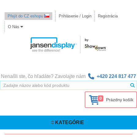
Přejít do CZ eshopu
Prihlásenie / Login
Registrácia
O Nás
Nenašli ste, čo hľadáte? Zavolajte nám
+420 224 817 477
0
Prázdny košík
KATEGÓRIE