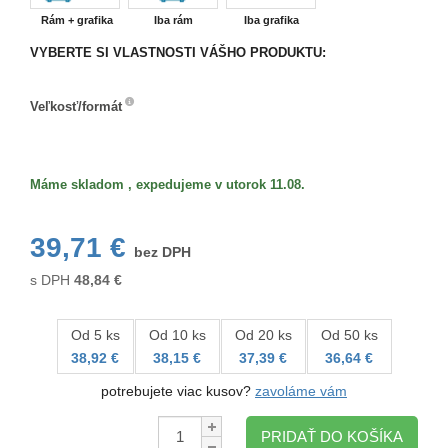
Rám + grafika
Iba rám
Iba grafika
VYBERTE SI VLASTNOSTI VÁŠHO PRODUKTU:
Veľkosť/formát
Veľkosť/formát
Máme skladom , expedujeme v utorok 11.08.
39,71 €
bez DPH
s DPH
48,84
€
Od 5 ks
Od 10 ks
Od 20 ks
Od 50 ks
38,92 €
38,15 €
37,39 €
36,64 €
potrebujete viac kusov?
zavoláme vám
Množstvo:
PRIDAŤ DO KOŠÍKA