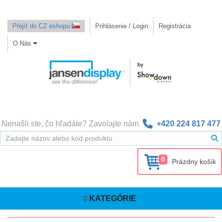
Přejít do CZ eshopu
Prihlásenie / Login
Registrácia
O Nás
Nenašli ste, čo hľadáte? Zavolajte nám
+420 224 817 477
0
Prázdny košík
KATEGÓRIE