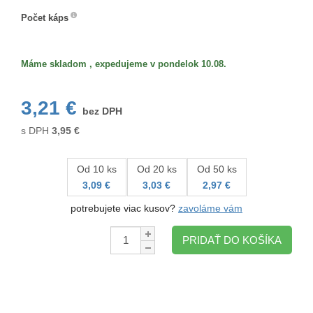
Počet káps
Počet
káps
Máme skladom , expedujeme v pondelok 10.08.
3,21 €
bez DPH
s DPH
3,95
€
Od 10 ks
Od 20 ks
Od 50 ks
3,09 €
3,03 €
2,97 €
potrebujete viac kusov?
zavoláme vám
Množstvo:
PRIDAŤ DO KOŠÍKA