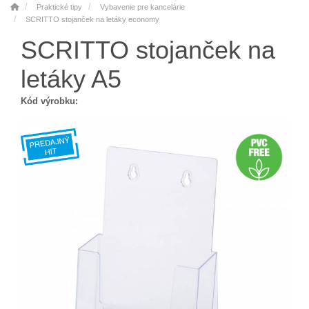
Praktické tipy
Vybavenie pre kancelárie
SCRITTO stojanček na letáky economy
SCRITTO stojanček na
letáky A5
Kód výrobku: