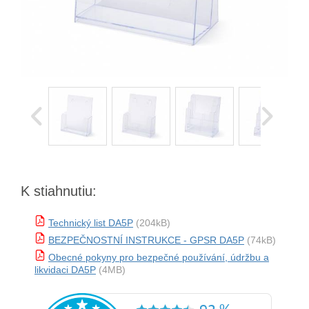
K stiahnutiu:
Technický list DA5P
(204kB)
BEZPEČNOSTNÍ INSTRUKCE - GPSR DA5P
(74kB)
Obecné pokyny pro bezpečné používání, údržbu a
likvidaci DA5P
(4MB)