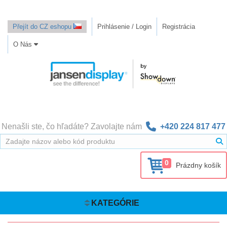
Přejít do CZ eshopu
Prihlásenie / Login
Registrácia
O Nás
Nenašli ste, čo hľadáte? Zavolajte nám
+420 224 817 477
0
Prázdny košík
KATEGÓRIE