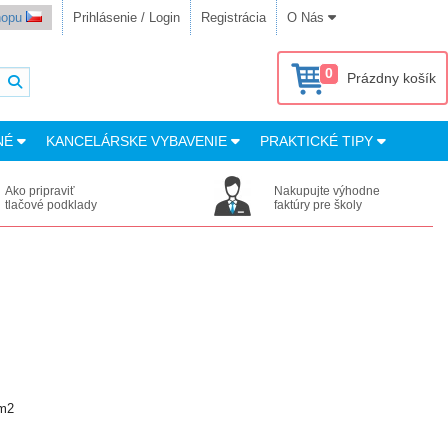
shopu
Prihlásenie / Login
Registrácia
O Nás
0
Prázdny košík
NÉ
KANCELÁRSKE VYBAVENIE
PRAKTICKÉ TIPY
Ako pripraviť
Nakupujte výhodne
tlačové podklady
faktúry pre školy
/m2