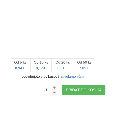
Od 5 ks
Od 10 ks
Od 20 ks
Od 50 ks
8,34 €
8,17 €
8,01 €
7,85 €
potrebujete viac kusov?
zavoláme vám
Množstvo:
PRIDAŤ DO KOŠÍKA