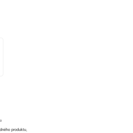
ta
odného produktu,