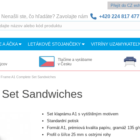
Přejít do CZ e
Nenašli ste, čo hľadáte? Zavolajte nám
+420 224 817 477
E A ÁČKA
LETÁKOVÉ STOJANČEKY
VITRÍNY UZAMYKATEĽ
Tlačíme a vyrábame
ajcov
v Česku
 Frame A1 Complete Set Sandwiches
 Set Sandwiches
Set klaprámu A1 s vytištěným motivem
Standardní potisk
Formát A1, prémiová kvalita papíru, gramáž 135 g
Profil o šířce 25 mm s ostrými rohy