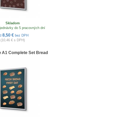
Skladom
jednávky do 5 pracovných dní
8,50 €
d
bez DPH
(10,46 € s DPH)
 A1 Complete Set Bread