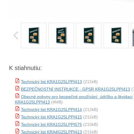
K stiahnutiu:
Technický list KRA1G25LPPI413
(211kB)
BEZPEČNOSTNÍ INSTRUKCE - GPSR KRA1G25LPPI413
(
Obecné pokyny pro bezpečné používání, údržbu a likvidaci
KRA1G25LPPI413
(4MB)
Technický list KRA1G25LPPI414
(212kB)
Technický list KRA1G25LPPI415
(211kB)
Technický list KRA1G25LPPI575
(210kB)
Technický list KRA4G25LPPI413
(211kB)