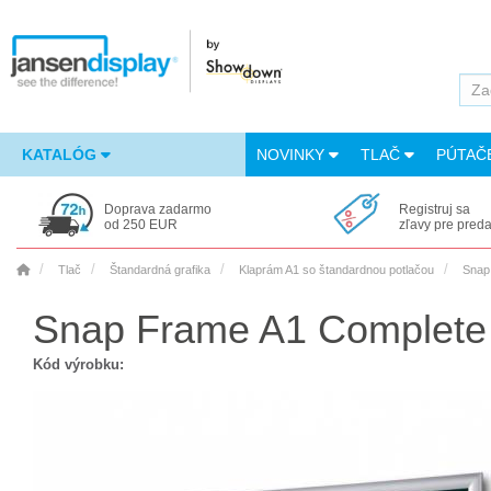
KATALÓG
NOVINKY
TLAČ
PÚTAČ
Doprava zadarmo
Registruj sa
od 250 EUR
zľavy pre pred
Tlač
Štandardná grafika
Klaprám A1 so štandardnou potlačou
Snap
Snap Frame A1 Complete
Kód výrobku: