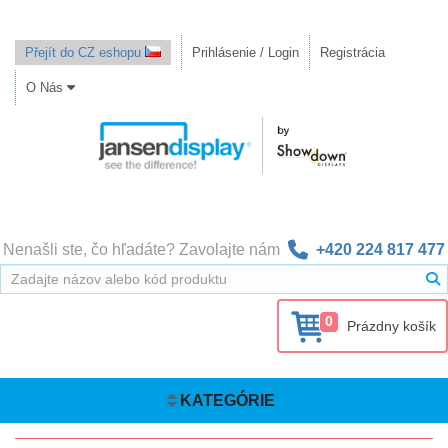
Přejít do CZ eshopu
Prihlásenie / Login
Registrácia
O Nás
Nenašli ste, čo hľadáte? Zavolajte nám
+420 224 817 477
0
Prázdny košík
KATEGÓRIE