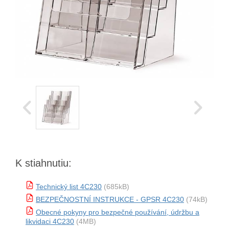
K stiahnutiu:
Technický list 4C230
(685kB)
BEZPEČNOSTNÍ INSTRUKCE - GPSR 4C230
(74kB)
Obecné pokyny pro bezpečné používání, údržbu a
likvidaci 4C230
(4MB)