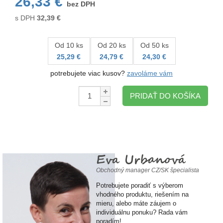
26,33 €
bez DPH
s DPH
32,39
€
Od 10 ks
Od 20 ks
Od 50 ks
25,29 €
24,79 €
24,30 €
potrebujete viac kusov?
zavoláme vám
Množstvo:
PRIDAŤ DO KOŠÍKA
Eva Urbanová
Obchodný manager CZ/SK špecialista
Potrebujete poradiť s výberom
vhodného produktu, riešením na
mieru, alebo máte záujem o
individuálnu ponuku? Rada vám
poradím!