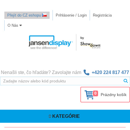
Přejít do CZ eshopu
Prihlásenie / Login
Registrácia
O Nás
Nenašli ste, čo hľadáte? Zavolajte nám
+420 224 817 477
0
Prázdny košík
KATEGÓRIE