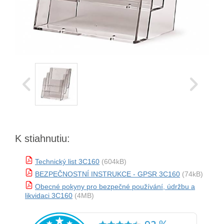
K stiahnutiu:
Technický list 3C160
(604kB)
BEZPEČNOSTNÍ INSTRUKCE - GPSR 3C160
(74kB)
Obecné pokyny pro bezpečné používání, údržbu a
likvidaci 3C160
(4MB)