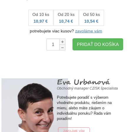
Od 10 ks
Od 20 ks
Od 50 ks
10,97 €
10,74 €
10,54 €
potrebujete viac kusov?
zavoláme vám
Množstvo:
PRIDAŤ DO KOŠÍKA
Eva Urbanová
Obchodný manager CZ/SK špecialista
Potrebujete poradiť s výberom
vhodného produktu, riešením na
mieru, alebo máte záujem o
individuálnu ponuku? Rada vám
poradím!
ZAVOLÁME VÁM