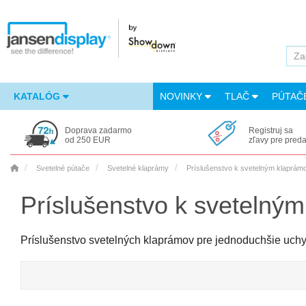
KATALÓG
NOVINKY
TLAČ
PÚTAČ
Doprava zadarmo
Registruj sa
od 250 EUR
zľavy pre pred
Svetelné pútače
Svetelné klaprámy
Príslušenstvo k svetelným klaprá
Príslušenstvo k svetelný
Príslušenstvo svetelných klaprámov pre jednoduchšie uchyt