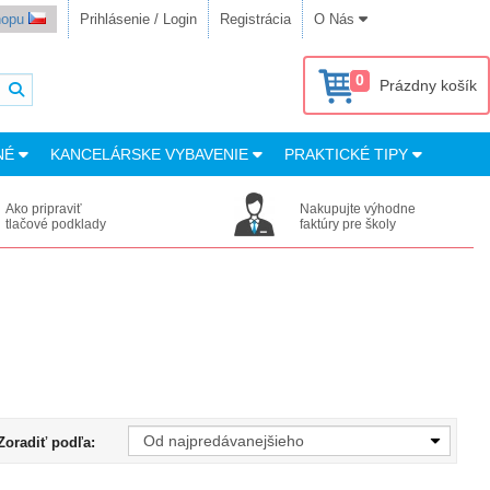
shopu
Prihlásenie / Login
Registrácia
O Nás
0
Prázdny košík
NÉ
KANCELÁRSKE VYBAVENIE
PRAKTICKÉ TIPY
Ako pripraviť
Nakupujte výhodne
tlačové podklady
faktúry pre školy
Zoradiť podľa: