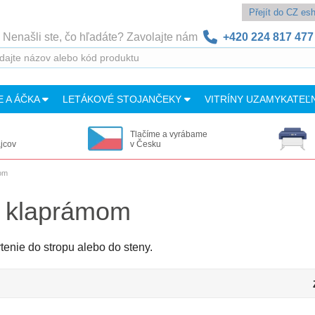
Přejít do CZ e
Nenašli ste, čo hľadáte? Zavolajte nám
+420 224 817 477
E A ÁČKA
LETÁKOVÉ STOJANČEKY
VITRÍNY UZAMYKATEĽ
Tlačíme a vyrábame
ajcov
v Česku
mom
m klaprámom
enie do stropu alebo do steny.