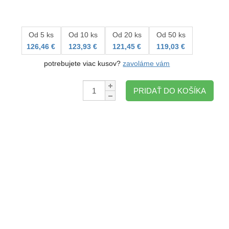
Od 5 ks
Od 10 ks
Od 20 ks
Od 50 ks
126,46 €
123,93 €
121,45 €
119,03 €
potrebujete viac kusov?
zavoláme vám
Množstvo:
PRIDAŤ DO KOŠÍKA