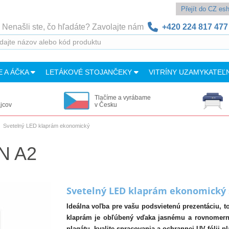
Přejít do CZ e
Nenašli ste, čo hľadáte? Zavolajte nám
+420 224 817 477
E A ÁČKA
LETÁKOVÉ STOJANČEKY
VITRÍNY UZAMYKATEĽ
Tlačíme a vyrábame
ajcov
v Česku
Svetelný LED klaprám ekonomický
IN A2
Svetelný LED klaprám ekonomický s
Ideálna voľba pre vašu podsvietenú prezentáciu, t
klaprám je obľúbený vďaka jasnému a rovnomer
plagátu, kvalite spracovania a ochrannej UV fólii pl