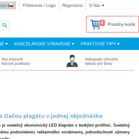
shopu
Prihlásenie / Login
Registrácia
O Nás
0
Prázdny košík
NÉ
KANCELÁRSKE VYBAVENIE
PRAKTICKÉ TIPY
Ako pripraviť
Nakupujte výhodne
tlačové podklady
faktúry pre školy
 tlačou plagátu v jednej objednávke
o je svetelný ekonomický LED klaprám s tenkými profilmi. Svetelný
nému podsvieteniu reklamného oznámenia, jednoduchosti výmeny
agátu.