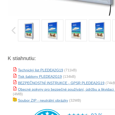
K stiahnutiu:
Technický list PLEDEA2G19
(711kB)
Tisk šablony PLEDEA2G19
(134kB)
BEZPEČNOSTNÍ INSTRUKCE - GPSR PLEDEA2G19
(74kB
Obecné pokyny pro bezpečné používání, údržbu a likvida
(4MB)
Soubor ZIP - neutrální obrázky
(32MB)