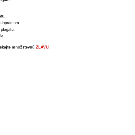
tu.
 klaprámom.
plagátu.
ie.
ískajte množstevnú
ZĽAVU
.