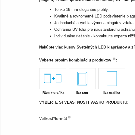
Tenké 19 mm elegantné profily.
Kvalitné a rovnomerné LED podsvietenie plagá
Jednoduchá a rýchla výmena plagátov vďaka
Ochranná UV fólia pre nadštandardnú ochranu 
Individuálne riešenie - kontaktujte experta nižš
Nakúpte viac kusov Svetelných LED klaprámov a z
Vyberte prosím kombináciu produktov
:
Rám + grafika
Iba rám
Iba grafika
VYBERTE SI VLASTNOSTI VÁŠHO PRODUKTU:
Veľkosť/formát
Veľkosť/formát