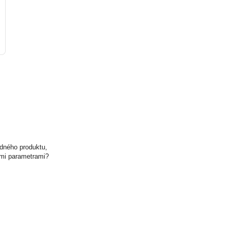
odného produktu,
ými parametrami?