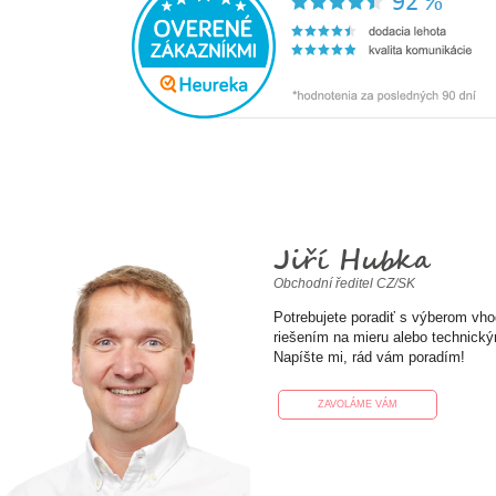
Jiří Hubka
Obchodní ředitel CZ/SK
Potrebujete poradiť s výberom vh
riešením na mieru alebo technick
Napíšte mi, rád vám poradím!
ZAVOLÁME VÁM