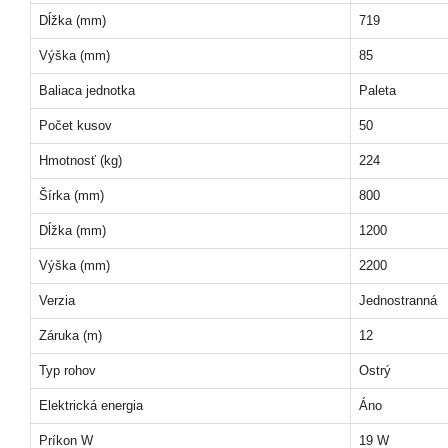
Dĺžka (mm)
719
Výška (mm)
85
Baliaca jednotka
Paleta
Počet kusov
50
Hmotnosť (kg)
224
Šírka (mm)
800
Dĺžka (mm)
1200
Výška (mm)
2200
Verzia
Jednostranná
Záruka (m)
12
Typ rohov
Ostrý
Elektrická energia
Áno
Príkon W
19 W