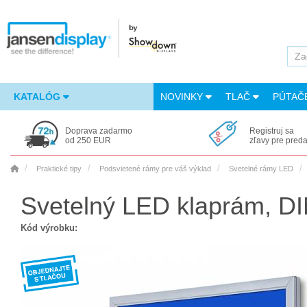
KATALÓG
NOVINKY
TLAČ
PÚTAČ
Doprava zadarmo
Registruj sa
od 250 EUR
zľavy pre pred
Praktické tipy
Podsvietené rámy pre váš výklad
Svetelné rámy LED
Svetelný LED klaprám, D
Kód výrobku: