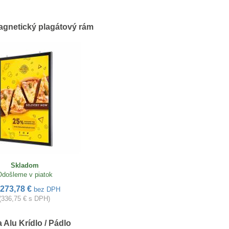
agnetický plagátový rám
Skladom
Odošleme v piatok
273,78 €
bez DPH
(336,75 € s DPH)
a Alu Krídlo / Pádlo