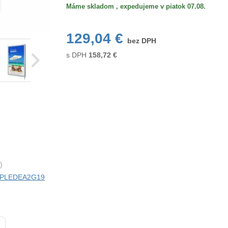
Máme skladom , expedujeme v piatok 07.08.
129,04 €
bez DPH
s DPH
158,72
€
)
ci PLEDEA2G19