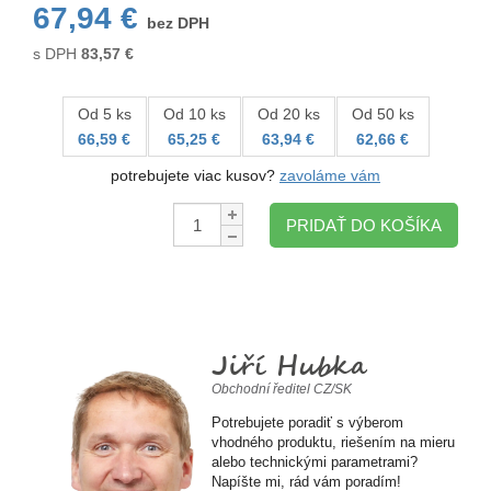
67,94 €
bez DPH
s DPH
83,57
€
Od 5 ks
Od 10 ks
Od 20 ks
Od 50 ks
66,59 €
65,25 €
63,94 €
62,66 €
potrebujete viac kusov?
zavoláme vám
Množstvo:
PRIDAŤ DO KOŠÍKA
Jiří Hubka
Obchodní ředitel CZ/SK
Potrebujete poradiť s výberom
vhodného produktu, riešením na mieru
alebo technickými parametrami?
Napíšte mi, rád vám poradím!