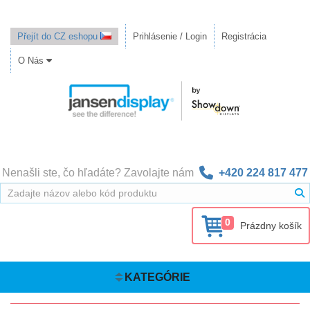
Přejít do CZ eshopu
Prihlásenie / Login
Registrácia
O Nás
Nenašli ste, čo hľadáte? Zavolajte nám
+420 224 817 477
0
Prázdny košík
KATEGÓRIE