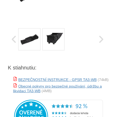
K stiahnutiu:
BEZPEČNOSTNÍ INSTRUKCE - GPSR TA3-WB
(74kB)
Obecné pokyny pro bezpečné používání, údržbu a
likvidaci TA3-WB
(4MB)