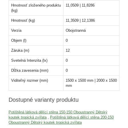
Hmotnosť zloženého produktu
11,0509 | 11,8286
(kg)
Hmotnosť (kg)
11,3509 | 12,1386
Verzia
Obojstranná
Objem (l)
0
Záruka (m)
12
Svetelná Intenzita (lx)
0
Dĺžka zavesenia (mm)
0
Viditeľný rozmer (mm)
1500 x 1500 mm | 2000 x 1500
mm
Dostupné varianty produktu
Potištěná látková dělící stěna 150-150 Oboustranný Dětský
koutek tropická zvířata
,
Potištěná látková dělící stěna 200-150
Oboustranný Dětský koutek tropická zvířata