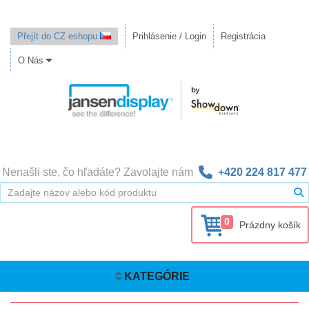
Přejít do CZ eshopu
Prihlásenie / Login
Registrácia
O Nás
Nenašli ste, čo hľadáte? Zavolajte nám
+420 224 817 477
0
Prázdny košík
KATEGÓRIE