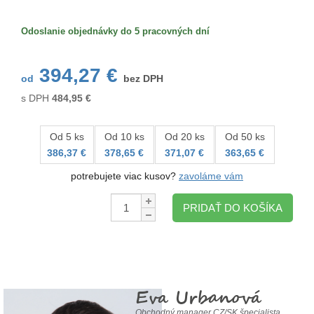
Veľkosť/formát
Odoslanie objednávky do 5 pracovných dní
394,27 €
od
bez DPH
s DPH
484,95
€
Od 5 ks
Od 10 ks
Od 20 ks
Od 50 ks
386,37 €
378,65 €
371,07 €
363,65 €
potrebujete viac kusov?
zavoláme vám
Množstvo:
PRIDAŤ DO KOŠÍKA
Eva Urbanová
Obchodný manager CZ/SK špecialista