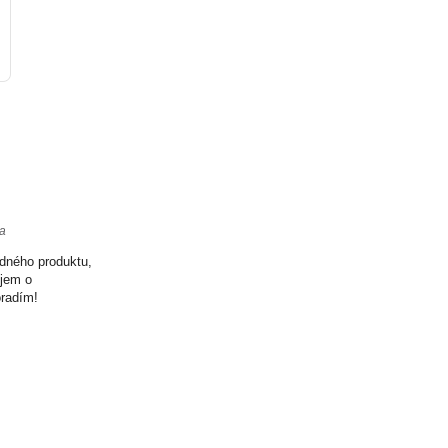
ta
odného produktu,
ujem o
oradím!