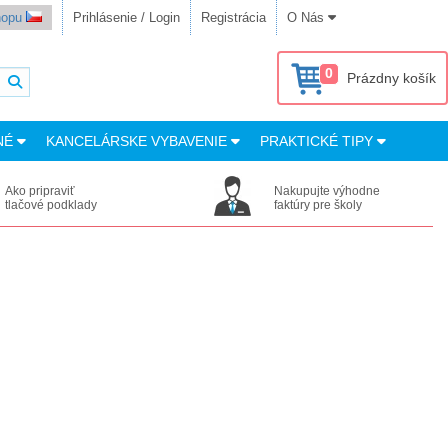
shopu
Prihlásenie / Login
Registrácia
O Nás
0
Prázdny košík
NÉ
KANCELÁRSKE VYBAVENIE
PRAKTICKÉ TIPY
Ako pripraviť
Nakupujte výhodne
tlačové podklady
faktúry pre školy