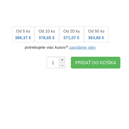
Od 5 ks
Od 10 ks
Od 20 ks
Od 50 ks
386,37 €
378,65 €
371,07 €
363,65 €
potrebujete viac kusov?
zavoláme vám
Množstvo:
PRIDAŤ DO KOŠÍKA