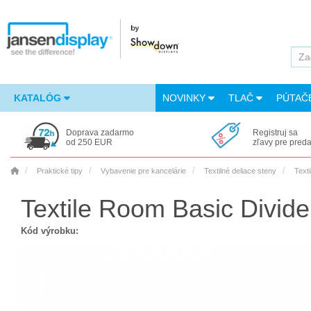
KATALÓG
NOVINKY
TLAČ
PÚTAČ
Doprava zadarmo
Registruj sa
od 250 EUR
zľavy pre pred
Praktické tipy
Vybavenie pre kancelárie
Textilné deliace steny
Text
Textile Room Basic Divide
Kód výrobku: