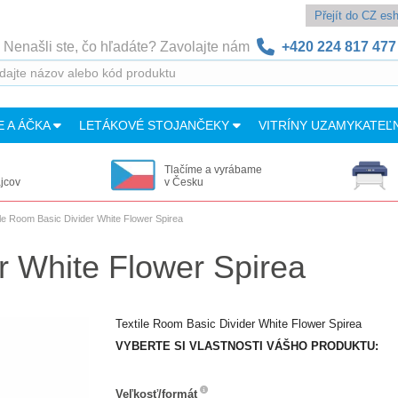
Přejít do CZ e
Nenašli ste, čo hľadáte? Zavolajte nám
+420 224 817 477
E A ÁČKA
LETÁKOVÉ STOJANČEKY
VITRÍNY UZAMYKATEĽ
Tlačíme a vyrábame
ajcov
v Česku
ile Room Basic Divider White Flower Spirea
r White Flower Spirea
Textile Room Basic Divider White Flower Spirea
VYBERTE SI VLASTNOSTI VÁŠHO PRODUKTU:
Veľkosť/formát
Veľkosť/formát