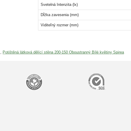
Svetelná Intenzita (lx)
Dĺžka zavesenia (mm)
Viditeľný rozmer (mm)
,
Potištěná látková dělící stěna 200-150 Oboustranný Bílé květiny Spirea