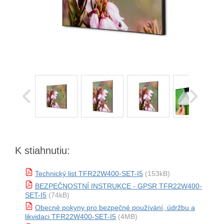
K stiahnutiu:
Technický list TFR22W400-SET-I5
(153kB)
BEZPEČNOSTNÍ INSTRUKCE - GPSR TFR22W400-
SET-I5
(74kB)
Obecné pokyny pro bezpečné používání, údržbu a
likvidaci TFR22W400-SET-I5
(4MB)