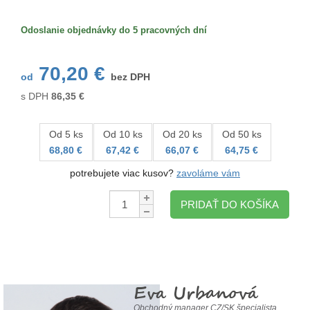
Veľkosť/formát
Odoslanie objednávky do 5 pracovných dní
70,20 €
od
bez DPH
s DPH
86,35
€
Od 5 ks
Od 10 ks
Od 20 ks
Od 50 ks
68,80 €
67,42 €
66,07 €
64,75 €
potrebujete viac kusov?
zavoláme vám
Množstvo:
PRIDAŤ DO KOŠÍKA
Eva Urbanová
Obchodný manager CZ/SK špecialista