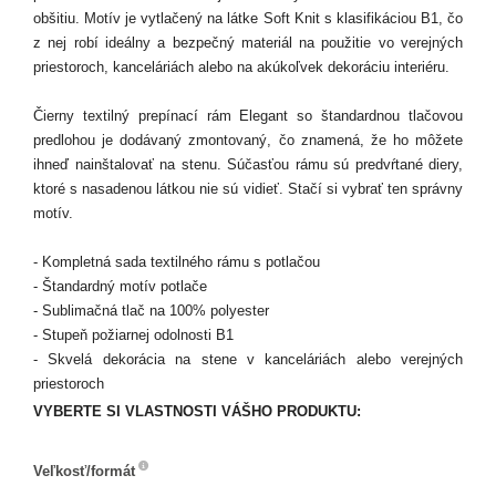
obšitiu. Motív je vytlačený na látke Soft Knit s klasifikáciou B1, čo
z nej robí ideálny a bezpečný materiál na použitie vo verejných
priestoroch, kanceláriách alebo na akúkoľvek dekoráciu interiéru.
Čierny textilný prepínací rám Elegant so štandardnou tlačovou
predlohou je dodávaný zmontovaný, čo znamená, že ho môžete
ihneď nainštalovať na stenu. Súčasťou rámu sú predvŕtané diery,
ktoré s nasadenou látkou nie sú vidieť. Stačí si vybrať ten správny
motív.
- Kompletná sada textilného rámu s potlačou
- Štandardný motív potlače
- Sublimačná tlač na 100% polyester
- Stupeň požiarnej odolnosti B1
- Skvelá dekorácia na stene v kanceláriách alebo verejných
priestoroch
VYBERTE SI VLASTNOSTI VÁŠHO PRODUKTU:
Veľkosť/formát