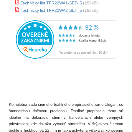
Technický list TFR22WA1-SET-I5
(158kB)
Technický list TFR22WA2-SET-I5
(156kB)
Kompletná sada čierneho textilného prepínacieho rámu Elegant so
štandardnou tlačovou predlohou. Textilné prepínacie rámy sú
ideálne na dekoráciu stien v kanceláriách alebo verejných
priestoroch, kde dokážu vytvoriť atmosféru. V štýlovom čiernom
profile s hrúbkou iba 22 mm je látka uchytená vďaka silikónovému