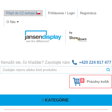
Přejít do CZ eshopu
Prihlásenie / Login
Registrácia
O Nás
Nenašli ste, čo hľadáte? Zavolajte nám
+420 224 817 477
0
Prázdny košík
KATEGÓRIE