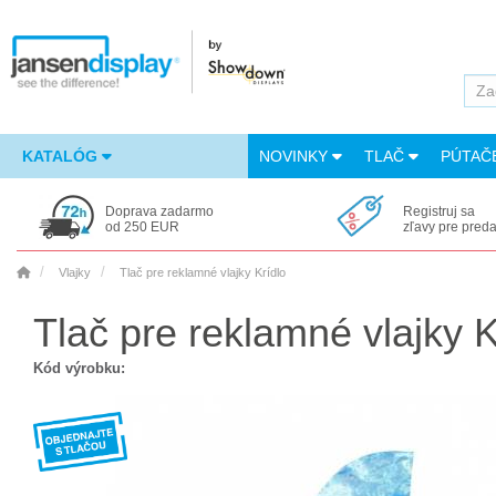
KATALÓG
NOVINKY
TLAČ
PÚTAČ
Doprava zadarmo
Registruj sa
od 250 EUR
zľavy pre pred
Vlajky
Tlač pre reklamné vlajky Krídlo
Tlač pre reklamné vlajky K
Kód výrobku: