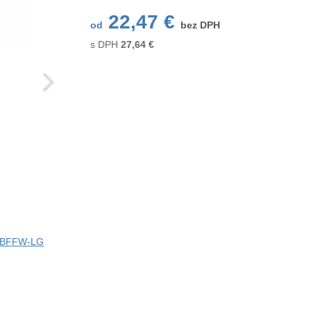
22,47 €
od
bez DPH
s DPH
27,64
€
ci BFFW-LG