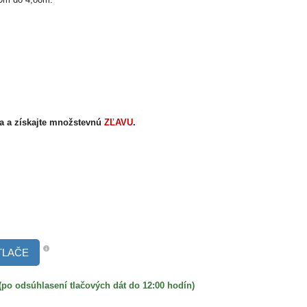
la a získajte množstevnú
ZĽAVU
.
TLAČE
 odsúhlasení tlačových dát do 12:00 hodín)