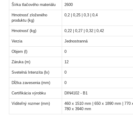
Šírka tlačového materiálu
2600
Hmotnosť zloženého
0,2 | 0,25 | 0,3 | 0,4
produktu (kg)
Hmotnosť (kg)
0,22 | 0,27 | 0,32 | 0,42
Verzia
Jednostranná
Objem (l)
0
Záruka (m)
12
Svetelná Intenzita (lx)
0
Dĺžka zavesenia (mm)
0
Certifikácia výrobku
DIN4102 - B1
Viditeľný rozmer (mm)
460 x 1510 mm | 650 x 1890 mm | 770 
780 x 3940 mm