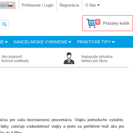
shopu
Prihlásenie / Login
Registrácia
O Nás
0
Prázdny košík
NÉ
KANCELÁRSKE VYBAVENIE
PRAKTICKÉ TIPY
Ako pripraviť
Nakupujte výhodne
tlačové podklady
faktúry pre školy
ačou pre vašu bezstarostnú prezentáciu. Vlajku jednoducho vybalíte,
 látky zaisťuje vodeodolnosť vlajky a preto sa perfektné hodí ako pre
10m do 4,88m.