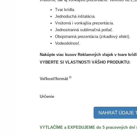
Tvar krídla.
Jednoduchá inštalácia.
Vnútorná i vonkajšia prezentácia.
Jednostranná sublimačná potlač.
Obojstranná prezentácia (zrkadlový efekt).
Vodeodolnosť.
Nakúpte viac kusov Reklamných vlajek v tvare kríd
VYBERTE SI VLASTNOSTI VÁŠHO PRODUKTU:
Veľkosť/formát
Veľkosť/formát
Určenie
Určenie
NAHRAŤ ÚDAJE 
VYTLAČÍME a EXPEDUJEME do 5 pracovných dní (po