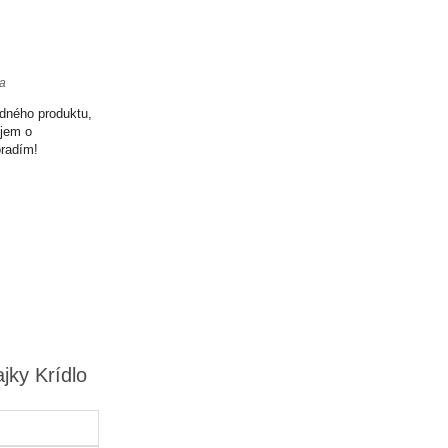
ta
odného produktu,
ujem o
oradím!
jky Krídlo