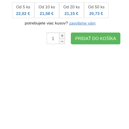
Od 5 ks
Od 10 ks
Od 20 ks
Od 50 ks
22,02 €
21,58 €
21,15 €
20,73 €
potrebujete viac kusov?
zavoláme vám
Množstvo:
PRIDAŤ DO KOŠÍKA