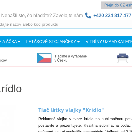
Přejít do CZ e
Nenašli ste, čo hľadáte? Zavolajte nám
+420 224 817 477
E A ÁČKA
LETÁKOVÉ STOJANČEKY
VITRÍNY UZAMYKATEĽ
Tlačíme a vyrábame
ajcov
v Česku
rídlo
Tlač látky vlajky "Krídlo"
Reklamná vlajka v tvare krídla so sublimačnou potl
postavíte a prezentujete. Kvalitná sublimačná potlač
vnútornú, tak aj vonkajšiu prezentáciu. Veľkosti od 2,