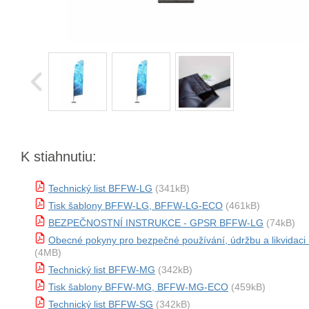
K stiahnutiu:
Technický list BFFW-LG
(341kB)
Tisk šablony BFFW-LG, BFFW-LG-ECO
(461kB)
BEZPEČNOSTNÍ INSTRUKCE - GPSR BFFW-LG
(74kB)
Obecné pokyny pro bezpečné používání, údržbu a likvida
(4MB)
Technický list BFFW-MG
(342kB)
Tisk šablony BFFW-MG, BFFW-MG-ECO
(459kB)
Technický list BFFW-SG
(342kB)