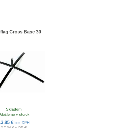
flag Cross Base 30
Skladom
došleme v utorok
13,85 €
bez DPH
(17,04 € s DPH)