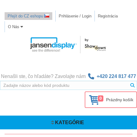
Přejít do CZ eshopu
Prihlásenie / Login
Registrácia
O Nás
Nenašli ste, čo hľadáte? Zavolajte nám
+420 224 817 477
0
Prázdny košík
KATEGÓRIE