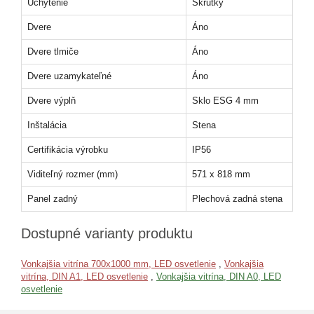
Uchytenie
Skrutky
Dvere
Áno
Dvere tlmiče
Áno
Dvere uzamykateľné
Áno
Dvere výplň
Sklo ESG 4 mm
Inštalácia
Stena
Certifikácia výrobku
IP56
Viditeľný rozmer (mm)
571 x 818 mm
Panel zadný
Plechová zadná stena
Dostupné varianty produktu
Vonkajšia vitrína 700x1000 mm, LED osvetlenie
,
Vonkajšia
vitrína, DIN A1, LED osvetlenie
,
Vonkajšia vitrína, DIN A0, LED
osvetlenie