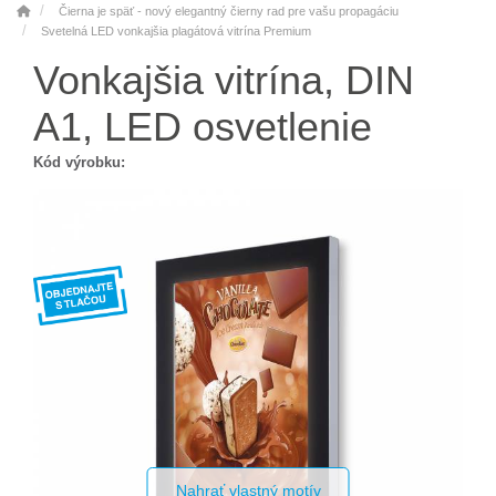
Čierna je späť - nový elegantný čierny rad pre vašu propagáciu
Svetelná LED vonkajšia plagátová vitrína Premium
Vonkajšia vitrína, DIN
A1, LED osvetlenie
Kód výrobku:
Nahrať vlastný motív