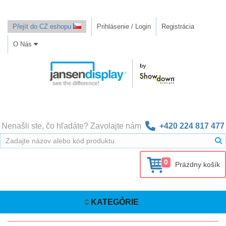
Přejít do CZ eshopu
Prihlásenie / Login
Registrácia
O Nás
Nenašli ste, čo hľadáte? Zavolajte nám
+420 224 817 477
0
Prázdny košík
KATEGÓRIE