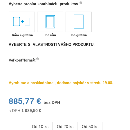
Vyberte prosím kombináciu produktov
:
Rám + grafika
Iba rám
Iba grafika
VYBERTE SI VLASTNOSTI VÁŠHO PRODUKTU:
Veľkosť/formát
Veľkosť/formát
Vyrobíme a naskladníme , dodáme najskôr v stredu 19.08.
885,77 €
bez DPH
s DPH
1 089,50
€
Od 10 ks
Od 20 ks
Od 50 ks