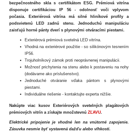
bezpečnostného skla s certifikátom ESG. Prémiová vitrína
disponuje certifikáciou IP 56 - odolnosť voči vplyvom
počasia. Exteriérová vitrína má silné hliníkové profily a
podsvietenú LED zadnú stenu. Jednoduchú manipuláciu
zaisťujú horné pánty dverí s plynovými otváracími piestami.
Exteriérová prémiová svetelná LED vitrína.
Vhodná na exteriérové použitie - so silikónovým tesnením
IP56.
Trojuholníkový zámok proti neoprávnenej manipulácii.
Možnosť prichytenia na stenu alebo k postaveniu na nohy
(dodávame ako príslušenstvo).
Jednoduché otváranie vďaka pántom s plynovými
piestami.
Individuálne riešenie - kontaktujte experta nižšie.
Nakúpte viac kusov Exteriérových svetelných plagátových
prémiových vitrín a získajte množstevnú
ZĽAVU
.
Elektrické pripojenie je vhodné len na vnútorné zapojenie.
Zásuvka nesmie byť vystavená dažďu alebo vlhkosti.