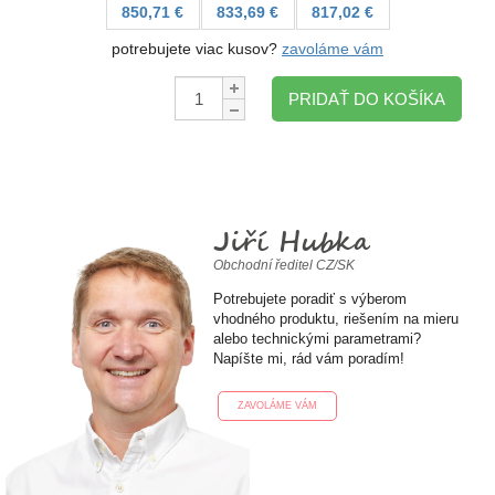
850,71 €
833,69 €
817,02 €
potrebujete viac kusov?
zavoláme vám
Množstvo:
PRIDAŤ DO KOŠÍKA
Jiří Hubka
Obchodní ředitel CZ/SK
Potrebujete poradiť s výberom
vhodného produktu, riešením na mieru
alebo technickými parametrami?
Napíšte mi, rád vám poradím!
ZAVOLÁME VÁM