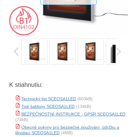
K stiahnutiu:
Technický list SCEOSA1LED
(603kB)
Tisk šablony SCEOSA1LED
(134kB)
BEZPEČNOSTNÍ INSTRUKCE - GPSR SCEOSA1LED
(74kB)
Obecné pokyny pro bezpečné používání, údržbu a
likvidaci SCEOSA1LED
(4MB)