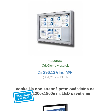
Skladom
Odošleme v utorok
296,13 €
Od
bez DPH
(364,24 € s DPH)
Vonkajšia obojstranná prémiová vitrína na
plagát 1200x1800mm, LED osvetlenie