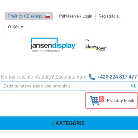
Přejít do CZ eshopu
Prihlásenie / Login
Registrácia
O Nás
Nenašli ste, čo hľadáte? Zavolajte nám
+420 224 817 477
0
Prázdny košík
KATEGÓRIE