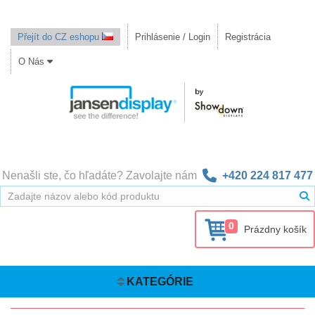
Přejít do CZ eshopu
Prihlásenie / Login
Registrácia
O Nás
Nenašli ste, čo hľadáte? Zavolajte nám
+420 224 817 477
0
Prázdny košík
KATEGÓRIE