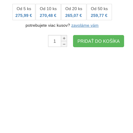
Od 5 ks
Od 10 ks
Od 20 ks
Od 50 ks
275,99 €
270,48 €
265,07 €
259,77 €
potrebujete viac kusov?
zavoláme vám
Množstvo:
PRIDAŤ DO KOŠÍKA