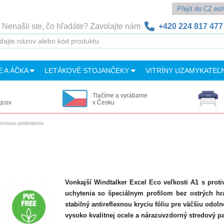
Přejít do CZ e
Nenašli ste, čo hľadáte? Zavolajte nám
+420 224 817 477
E A ÁČKA
LETÁKOVÉ STOJANČEKY
VITRÍNY UZAMYKATEĽ
Tlačíme a vyrábame
ajcov
v Česku
kovovou podstavou
Vonkajší Windtalker Excel Eco veľkosti A1 s prot
uchytenia so špeciálnym profilom bez ostrých hrá
stabilný antireflexnou kryciu fóliu pre väčšiu odo
vysoko kvalitnej ocele a nárazuvzdorný stredový pan