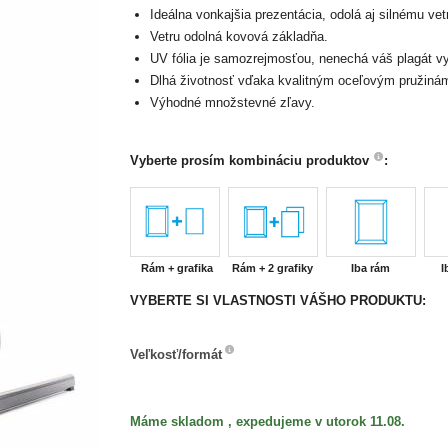
Ideálna vonkajšia prezentácia, odolá aj silnému vet
Vetru odolná kovová základňa.
UV fólia je samozrejmosťou, nenechá váš plagát vy
Dlhá životnosť vďaka kvalitným oceľovým pružiná
Výhodné množstevné zľavy.
Vyberte prosím kombináciu produktov
:
Rám + grafika
Rám + 2 grafiky
Iba rám
I
VYBERTE SI VLASTNOSTI VÁŠHO PRODUKTU:
Veľkosť/formát
Veľkosť/formát
Máme skladom , expedujeme v utorok 11.08.