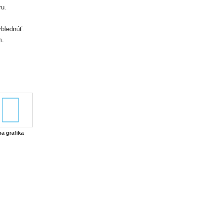
ru.
blednúť.
m.
ba grafika