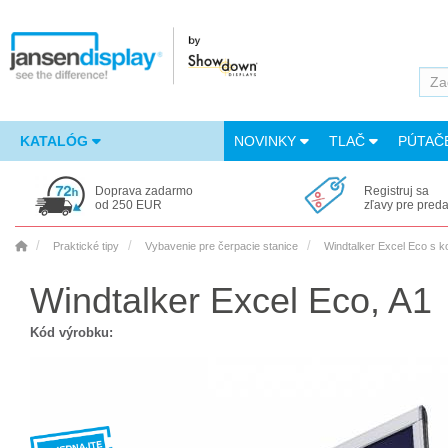
KATALÓG
NOVINKY
TLAČ
PÚTAČ
Doprava zadarmo
Registruj sa
od 250 EUR
zľavy pre pred
Praktické tipy
Vybavenie pre čerpacie stanice
Windtalker Excel Eco s 
Windtalker Excel Eco, A1
Kód výrobku: