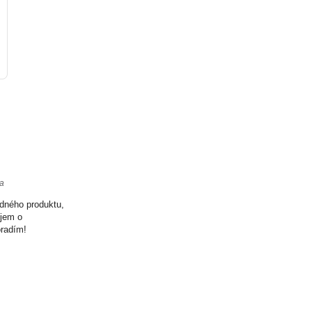
ta
odného produktu,
ujem o
oradím!