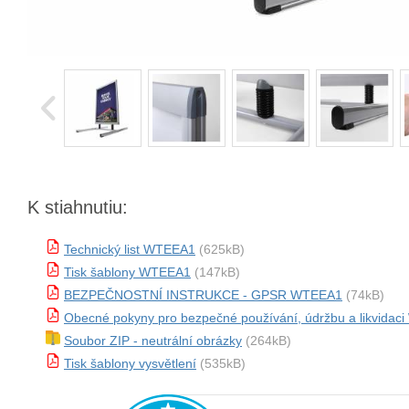
K stiahnutiu:
Technický list WTEEA1
(625kB)
Tisk šablony WTEEA1
(147kB)
BEZPEČNOSTNÍ INSTRUKCE - GPSR WTEEA1
(74kB)
Obecné pokyny pro bezpečné používání, údržbu a likvida
Soubor ZIP - neutrální obrázky
(264kB)
Tisk šablony vysvětlení
(535kB)