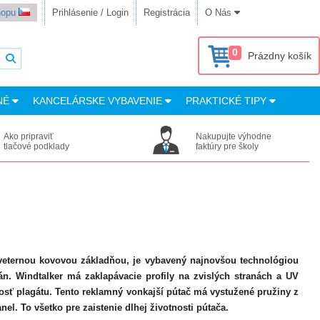
shopu
Prihlásenie / Login
Registrácia
O Nás
0
Prázdny košík
NÉ
KANCELÁRSKE VYBAVENIE
PRAKTICKÉ TIPY
Ako pripraviť
Nakupujte výhodne
tlačové podklady
faktúry pre školy
iveternou kovovou základňou, je vybavený najnovšou technológiou
n. Windtalker má zaklapávacie profily na zvislých stranách a UV
lnosť plagátu. Tento reklamný vonkajší pútač má vystužené pružiny z
el. To všetko pre zaistenie dlhej životnosti pútača.