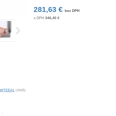
281,63 €
bez DPH
s DPH
346,40
€
ci WTEEA1
(4MB)