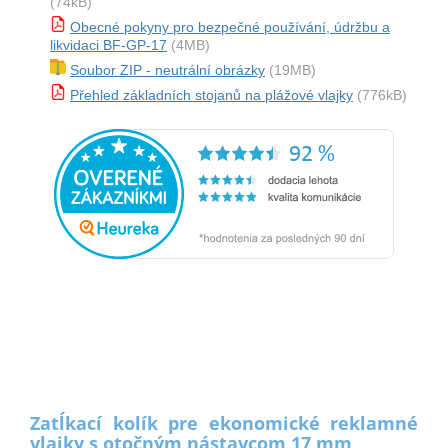
(74kB)
Obecné pokyny pro bezpečné používání, údržbu a
likvidaci BF-GP-17
(4MB)
Soubor ZIP - neutrální obrázky
(19MB)
Přehled základních stojanů na plážové vlajky
(776kB)
Zatĺkací kolík pre ekonomické reklamné
vlajky s otočným nástavcom 17 mm