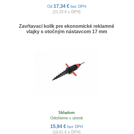
17,34 €
Od
bez DPH
(21,33 € s DPH)
Zavŕtavací kolík pre ekonomické reklamné
vlajky s otočným nástavcom 17 mm
Skladom
Odošleme v utorok
15,94 €
bez DPH
(19,61 € s DPH)