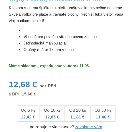
Kolíkom s ostrou špičkou ukotvíte vašu vlajku bezpečne do zeme.
Skvelá voľba pre pláže a trávnaté plochy. Nech si fúka vietor, vaša
vlajka nikam neuletí!
Vhodné pre pevnú a stredne pevnú zeminu
Jednoduchá manipulácia
Otočný rotátor 17 mm v cene
Máme skladom , expedujeme v utorok 11.08.
12,68 €
bez DPH
s DPH
15,60
€
Od 5 ks
Od 10 ks
Od 20 ks
Od 50 ks
12,42 €
12,05 €
11,81 €
11,46 €
potrebujete viac kusov?
zavoláme vám