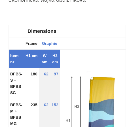
Dimensions
Frame
Graphic
Item
H1 cm
W
H2
nr.
cm
cm
BFBS-
180
62
97
S +
BFBS-
SG
BFBS-
235
62
152
M +
BFBS-
MG