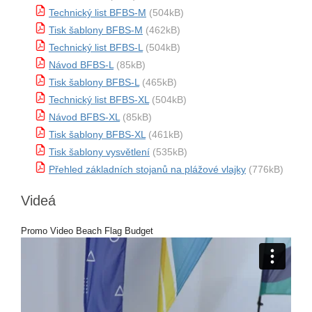
Technický list BFBS-M
(504kB)
Tisk šablony BFBS-M
(462kB)
Technický list BFBS-L
(504kB)
Návod BFBS-L
(85kB)
Tisk šablony BFBS-L
(465kB)
Technický list BFBS-XL
(504kB)
Návod BFBS-XL
(85kB)
Tisk šablony BFBS-XL
(461kB)
Tisk šablony vysvětlení
(535kB)
Přehled základních stojanů na plážové vlajky
(776kB)
Videá
Promo Video Beach Flag Budget