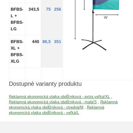
BFBS-
343,5
75
256
L +
BFBS-
LG
BFBS-
440
86,5
351
XL +
BFBS-
XLG
Dostupné varianty produktu
Reklamná ekonomická vlajka obdĺžniková - extra veľká/XL
,
Reklamná ekonomická vlajka obdĺžniková - malá/S
,
Reklamná
ekonomická vlajka obdĺžniková - stredná/M
,
Reklamná
ekonomická vlajka obdĺžniková - veľká/L