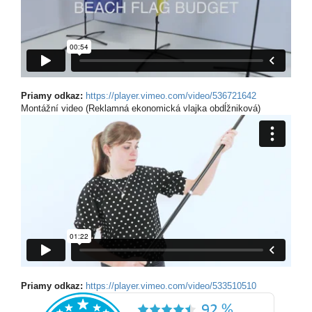
Priamy odkaz:
https://player.vimeo.com/video/536721642
Montážní video (Reklamná ekonomická vlajka obdĺžniková)
Priamy odkaz:
https://player.vimeo.com/video/533510510