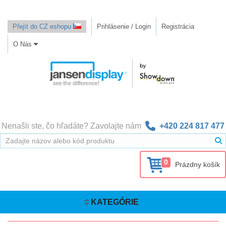
Přejít do CZ eshopu
Prihlásenie / Login
Registrácia
O Nás
Nenašli ste, čo hľadáte? Zavolajte nám
+420 224 817 477
0
Prázdny košík
KATEGÓRIE