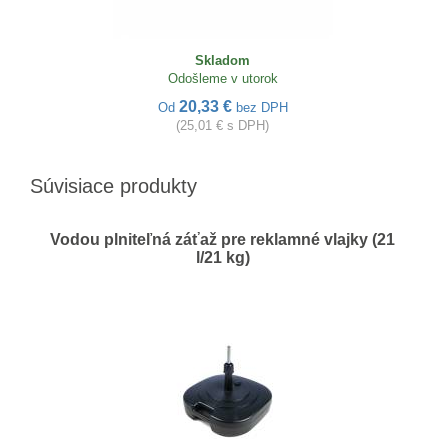
Skladom
Odošleme v utorok
20,33 €
Od
bez DPH
(25,01 € s DPH)
Súvisiace produkty
Vodou plniteľná záťaž pre reklamné vlajky (21
l/21 kg)