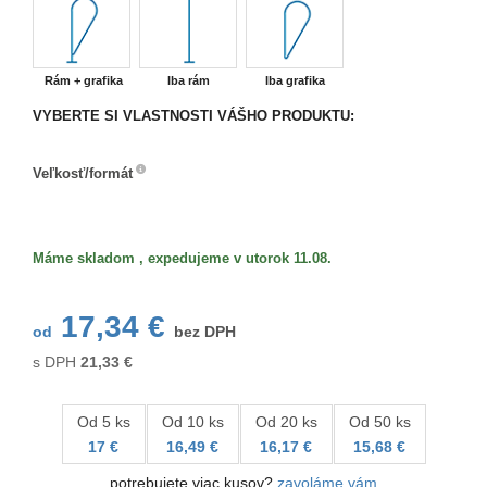
Rám + grafika
Iba rám
Iba grafika
VYBERTE SI VLASTNOSTI VÁŠHO PRODUKTU:
Veľkosť/formát
Veľkosť/formát
Máme skladom , expedujeme v utorok 11.08.
17,34 €
od
bez DPH
s DPH
21,33
€
Od 5 ks
Od 10 ks
Od 20 ks
Od 50 ks
17 €
16,49 €
16,17 €
15,68 €
potrebujete viac kusov?
zavoláme vám