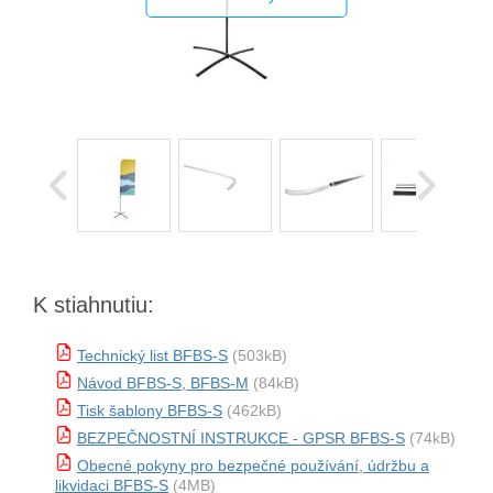
K stiahnutiu:
Technický list BFBS-S
(503kB)
Návod BFBS-S, BFBS-M
(84kB)
Tisk šablony BFBS-S
(462kB)
BEZPEČNOSTNÍ INSTRUKCE - GPSR BFBS-S
(74kB)
Obecné pokyny pro bezpečné používání, údržbu a
likvidaci BFBS-S
(4MB)