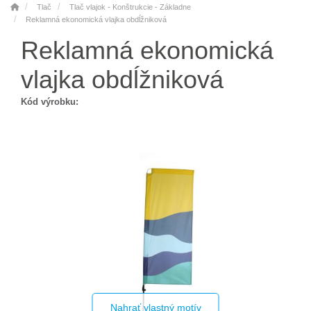
Tlač
Tlač vlajok - Konštrukcie - Základne
Reklamná ekonomická vlajka obdĺžniková
Reklamná ekonomická
vlajka obdĺžniková
Kód výrobku:
Nahrať vlastný motív