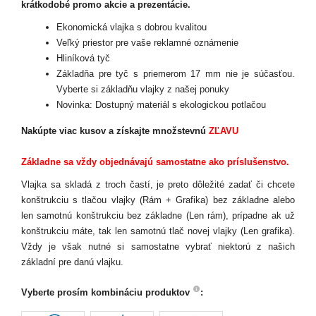
krátkodobé promo akcie a prezentácie.
Ekonomická vlajka s dobrou kvalitou
Veľký priestor pre vaše reklamné oznámenie
Hliníková tyč
Základňa pre tyč s priemerom 17 mm nie je súčasťou.
Vyberte si základňu vlajky z našej ponuky
Novinka: Dostupný materiál s ekologickou potlačou
Nakúpte viac kusov
a získajte množstevnú
ZĽAVU
Základne sa vždy objednávajú samostatne ako príslušenstvo.
Vlajka sa skladá z troch častí, je preto dôležité zadať či chcete
konštrukciu s tlačou vlajky (Rám + Grafika) bez základne alebo
len samotnú konštrukciu bez základne (Len rám), prípadne ak už
konštrukciu máte, tak len samotnú tlač novej vlajky (Len grafika).
Vždy je však nutné si samostatne vybrať niektorú z našich
základní pre danú vlajku.
Vyberte prosím kombináciu produktov
: