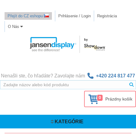
Přejít do CZ eshopu
Prihlásenie / Login
Registrácia
O Nás
Nenašli ste, čo hľadáte? Zavolajte nám
+420 224 817 477
0
Prázdny košík
KATEGÓRIE