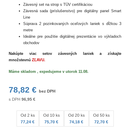
Závesný set na strop s TÜV certifikáciou
Závesná sada (príslušenstvo) pre digitálny panel Smart
Line
Súprava 2 pozinkovaných oceľových laniek s dĺžkou 3
metre
Ideálne pre použitie digitálnej prezentácie vo výkladoch
obchodov
Nakúpte viac setov závesných laniek a získajte
množstevnú
ZĽAVU.
Máme skladom , expedujeme v utorok 11.08.
78,82 €
bez DPH
s DPH
96,95
€
Od 2 ks
Od 10 ks
Od 20 ks
Od 50 ks
77,24 €
75,70 €
74,18 €
72,70 €