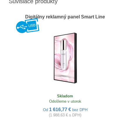
Súvisiace produkty
Digitálny reklamný panel Smart Line
Skladom
Odošleme v utorok
1 616,77 €
Od
bez DPH
(1 988,63 € s DPH)