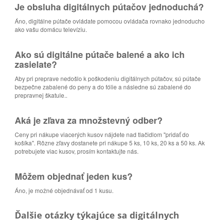
Je obsluha digitálnych pútačov jednoduchá?
Áno, digitálne pútače ovládate pomocou ovládača rovnako jednoducho
ako vašu domácu televíziu.
Ako sú digitálne pútače balené a ako ich
zasielate?
Aby pri preprave nedošlo k poškodeniu digitálnych pútačov, sú pútače
bezpečne zabalené do peny a do fólie a následne sú zabalené do
prepravnej škatule..
Aká je zľava za množstevný odber?
Ceny pri nákupe viacerých kusov nájdete nad tlačidlom "pridať do
košíka". Rôzne zľavy dostanete pri nákupe 5 ks, 10 ks, 20 ks a 50 ks. Ak
potrebujete viac kusov, prosím kontaktujte nás.
Môžem objednať jeden kus?
Áno, je možné objednávať od 1 kusu.
Ďalšie otázky týkajúce sa digitálnych