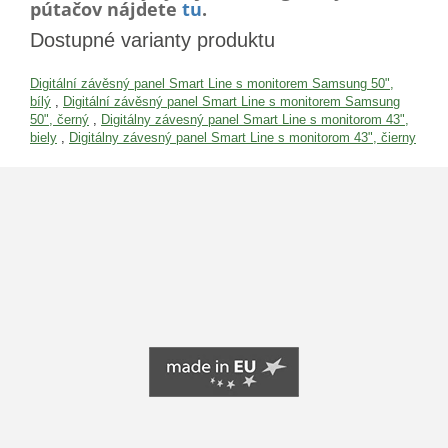
pútačov nájdete
tu
.
Dostupné varianty produktu
Digitální závěsný panel Smart Line s monitorem Samsung 50",
bílý
,
Digitální závěsný panel Smart Line s monitorem Samsung
50", černý
,
Digitálny závesný panel Smart Line s monitorom 43",
biely
,
Digitálny závesný panel Smart Line s monitorom 43", čierny