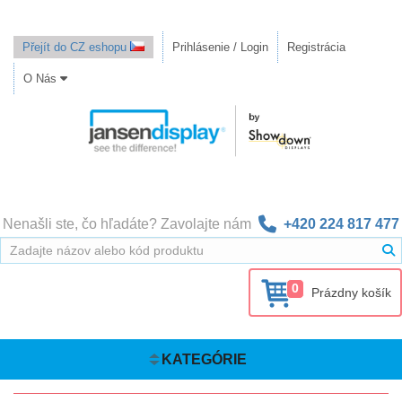
Přejít do CZ eshopu
Prihlásenie / Login
Registrácia
O Nás
Nenašli ste, čo hľadáte? Zavolajte nám
+420 224 817 477
0
Prázdny košík
KATEGÓRIE