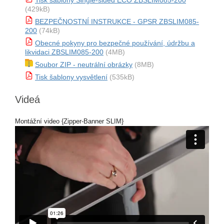
Tisk šablony Single-sided ECO ZBSLIM085-200
(429kB)
BEZPEČNOSTNÍ INSTRUKCE - GPSR ZBSLIM085-
200
(74kB)
Obecné pokyny pro bezpečné používání, údržbu a
likvidaci ZBSLIM085-200
(4MB)
Soubor ZIP - neutrální obrázky
(8MB)
Tisk šablony vysvětlení
(535kB)
Videá
Montážní video {Zipper-Banner SLIM}