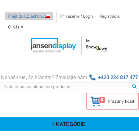
Přejít do CZ eshopu
Prihlásenie / Login
Registrácia
O Nás
Nenašli ste, čo hľadáte? Zavolajte nám
+420 224 817 477
0
Prázdny košík
KATEGÓRIE