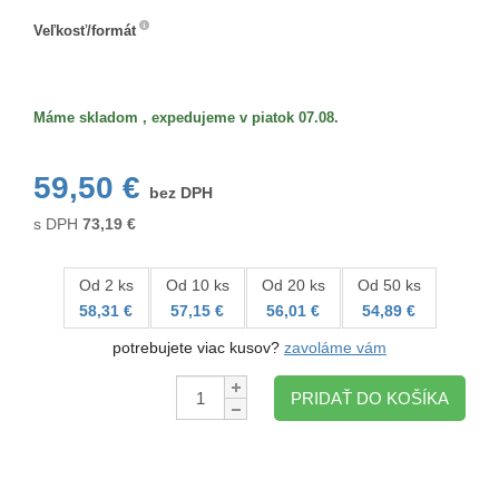
Veľkosť/formát
Veľkosť/formát
Máme skladom , expedujeme v piatok 07.08.
59,50 €
bez DPH
s DPH
73,19
€
Od 2 ks
Od 10 ks
Od 20 ks
Od 50 ks
58,31 €
57,15 €
56,01 €
54,89 €
potrebujete viac kusov?
zavoláme vám
Množstvo:
PRIDAŤ DO KOŠÍKA