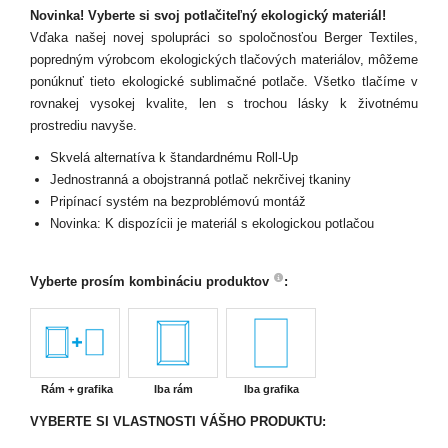
Novinka! Vyberte si svoj potlačiteľný ekologický materiál!
Vďaka našej novej spolupráci so spoločnosťou Berger Textiles,
popredným výrobcom ekologických tlačových materiálov, môžeme
ponúknuť tieto ekologické sublimačné potlače. Všetko tlačíme v
rovnakej vysokej kvalite, len s trochou lásky k životnému
prostrediu navyše.
Skvelá alternatíva k štandardnému Roll-Up
Jednostranná a obojstranná potlač nekrčivej tkaniny
Pripínací systém na bezproblémovú montáž
Novinka: K dispozícii je materiál s ekologickou potlačou
Vyberte prosím kombináciu produktov
:
Rám + grafika
Iba rám
Iba grafika
VYBERTE SI VLASTNOSTI VÁŠHO PRODUKTU: