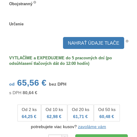
Obojstranný
Obojstranný
Určenie
Určenie
NAHRAŤ ÚDAJE TLAČE
VYTLAČÍME a EXPEDUJEME do 5 pracovných dní (po
odsúhlasení tlačových dát do 12:00 hodín)
65,56 €
od
bez DPH
s DPH
80,64
€
Od 2 ks
Od 10 ks
Od 20 ks
Od 50 ks
64,25 €
62,98 €
61,71 €
60,48 €
potrebujete viac kusov?
zavoláme vám
Množstvo: