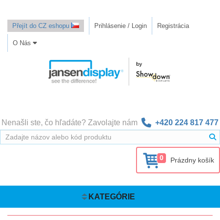
Přejít do CZ eshopu
Prihlásenie / Login
Registrácia
O Nás
Nenašli ste, čo hľadáte? Zavolajte nám
+420 224 817 477
0
Prázdny košík
KATEGÓRIE