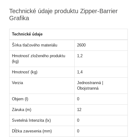
Technické údaje produktu Zipper-Barrier
Grafika
Technické údaje
Šírka tlačového materiálu
2600
Hmotnosť zloženého produktu
1,2
(kg)
Hmotnosť (kg)
1,4
Verzia
Jednostranná |
Obojstranná
Objem (l)
0
Záruka (m)
12
Svetelná Intenzita (lx)
0
Dĺžka zavesenia (mm)
0