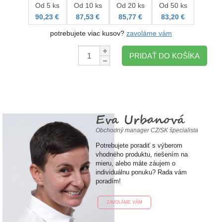
Od 5 ks
Od 10 ks
Od 20 ks
Od 50 ks
90,23 €
87,53 €
85,77 €
83,20 €
potrebujete viac kusov?
zavoláme vám
Množstvo:
PRIDAŤ DO KOŠÍKA
Eva Urbanová
Obchodný manager CZ/SK špecialista
Potrebujete poradiť s výberom
vhodného produktu, riešením na
mieru, alebo máte záujem o
individuálnu ponuku? Rada vám
poradím!
ZAVOLÁME VÁM