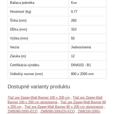
Baliaca jednotka
Kus
Hmotnosť (kg)
0,77
Šírka (mm)
260
Dĺžka (mm)
310
Výška (mm)
50
Verzia
Jednostranná
Záruka (m)
12
Certifikácia výrobku
DIN4102 - B1
Viditeľný rozmer (mm)
800 x 2000 mm
Dostupné varianty produktu
Tlač pre Zipper-Wall Banner 100 x 200 cm
,
Tlač pre Zipper-Wall
Banner 100 x 200 cm obojstranná
,
Tlač pre Zipper-Wall Banner 80
x 200 cm
,
Tlač pre Zipper-Wall Banner 80 x 200 cm obojstranná
,
ZWB080-200G-ECO
,
ZWB080-200GDS-ECO
,
ZWB100-200G-