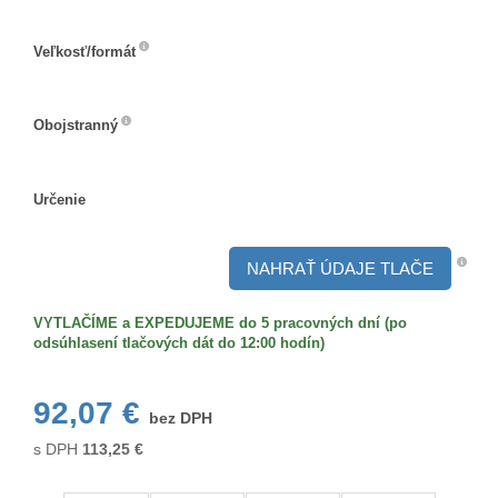
Veľkosť/formát
Veľkosť/formát
Obojstranný
Obojstranný
Určenie
Určenie
NAHRAŤ ÚDAJE TLAČE
VYTLAČÍME a EXPEDUJEME do 5 pracovných dní (po
odsúhlasení tlačových dát do 12:00 hodín)
92,07 €
bez DPH
s DPH
113,25
€