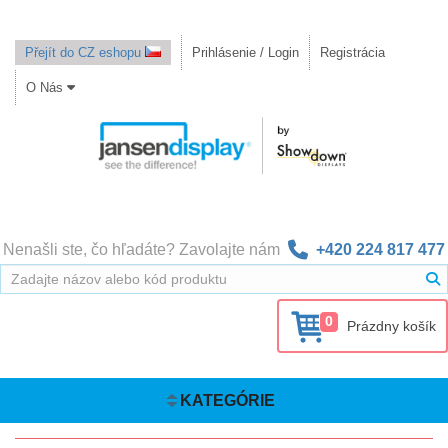
Přejít do CZ eshopu
Prihlásenie / Login
Registrácia
O Nás
Nenašli ste, čo hľadáte? Zavolajte nám
+420 224 817 477
0
Prázdny košík
KATEGÓRIE