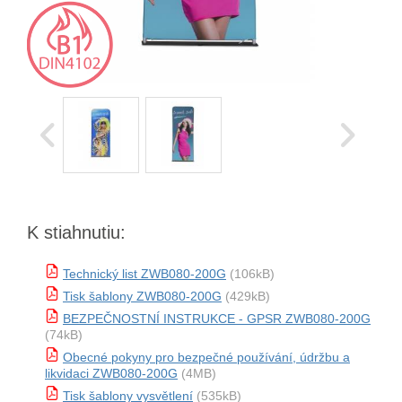
K stiahnutiu:
Technický list ZWB080-200G
(106kB)
Tisk šablony ZWB080-200G
(429kB)
BEZPEČNOSTNÍ INSTRUKCE - GPSR ZWB080-200G
(74kB)
Obecné pokyny pro bezpečné používání, údržbu a
likvidaci ZWB080-200G
(4MB)
Tisk šablony vysvětlení
(535kB)