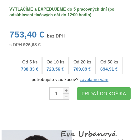
VYTLAČÍME a EXPEDUJEME do 5 pracovných dní (po
odsúhlasení tlačových dát do 12:00 hodín)
753,40 €
bez DPH
s DPH
926,68
€
Od 5 ks
Od 10 ks
Od 20 ks
Od 50 ks
738,33 €
723,56 €
709,09 €
694,91 €
potrebujete viac kusov?
zavoláme vám
Množstvo:
PRIDAŤ DO KOŠÍKA
Eva Urbanová