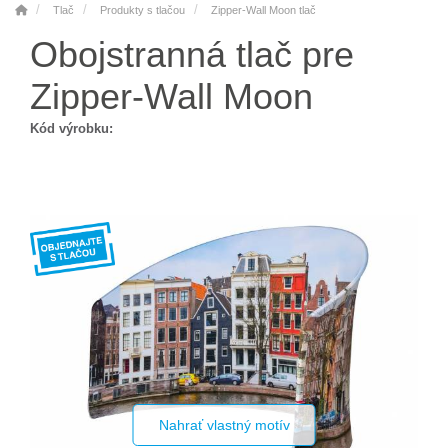
Tlač
Produkty s tlačou
Zipper-Wall Moon tlač
Obojstranná tlač pre
Zipper-Wall Moon
Kód výrobku:
Nahrať vlastný motív