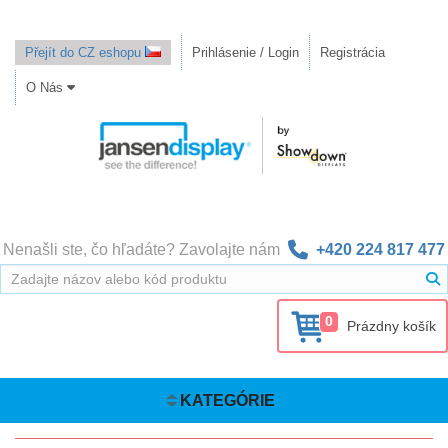
Přejít do CZ eshopu
Prihlásenie / Login
Registrácia
O Nás
Nenašli ste, čo hľadáte? Zavolajte nám
+420 224 817 477
0
Prázdny košík
KATEGÓRIE