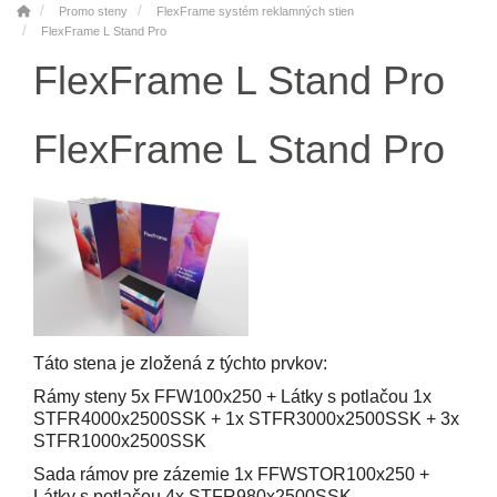
Promo steny
FlexFrame systém reklamných stien
FlexFrame L Stand Pro
FlexFrame L Stand Pro
FlexFrame L Stand Pro
Táto stena je zložená z týchto prvkov:
Rámy steny 5x FFW100x250 + Látky s potlačou 1x
STFR4000x2500SSK + 1x STFR3000x2500SSK + 3x
STFR1000x2500SSK
Sada rámov pre zázemie 1x FFWSTOR100x250 +
Látky s potlačou 4x STFR980x2500SSK