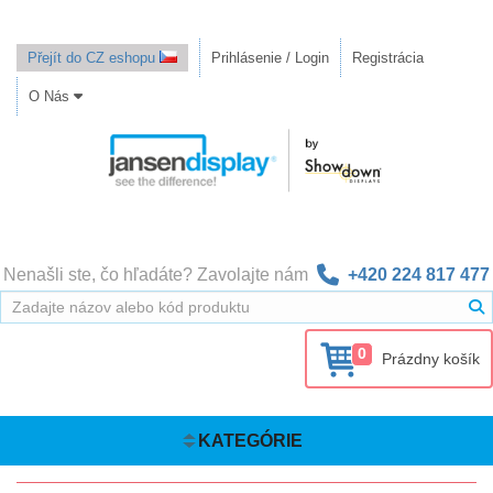
Přejít do CZ eshopu
Prihlásenie / Login
Registrácia
O Nás
Nenašli ste, čo hľadáte? Zavolajte nám
+420 224 817 477
0
Prázdny košík
KATEGÓRIE