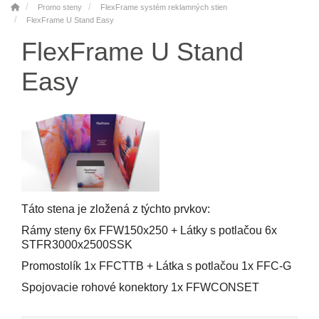
Promo steny
FlexFrame systém reklamných stien
FlexFrame U Stand Easy
FlexFrame U Stand
Easy
Táto stena je zložená z týchto prvkov:
Rámy steny 6x FFW150x250 + Látky s potlačou 6x
STFR3000x2500SSK
Promostolík 1x FFCTTB + Látka s potlačou 1x FFC-G
Spojovacie rohové konektory 1x FFWCONSET