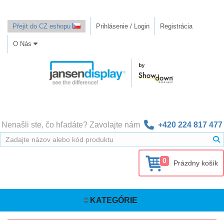
Přejít do CZ eshopu
Prihlásenie / Login
Registrácia
O Nás
Nenašli ste, čo hľadáte? Zavolajte nám
+420 224 817 477
0
Prázdny košík
KATEGÓRIE