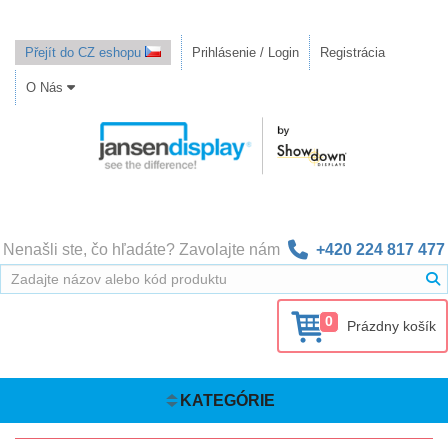
Přejít do CZ eshopu
Prihlásenie / Login
Registrácia
O Nás
Nenašli ste, čo hľadáte? Zavolajte nám
+420 224 817 477
0
Prázdny košík
KATEGÓRIE