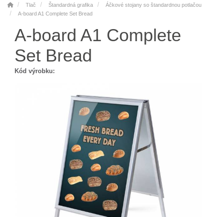
Tlač
Štandardná grafika
Áčkové stojany so štandardnou potlačou
A-board A1 Complete Set Bread
A-board A1 Complete
Set Bread
Kód výrobku: