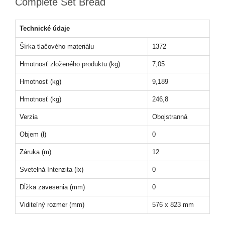
Complete Set Bread
Technické údaje
Šírka tlačového materiálu
1372
Hmotnosť zloženého produktu (kg)
7,05
Hmotnosť (kg)
9,189
Hmotnosť (kg)
246,8
Verzia
Obojstranná
Objem (l)
0
Záruka (m)
12
Svetelná Intenzita (lx)
0
Dĺžka zavesenia (mm)
0
Viditeľný rozmer (mm)
576 x 823 mm