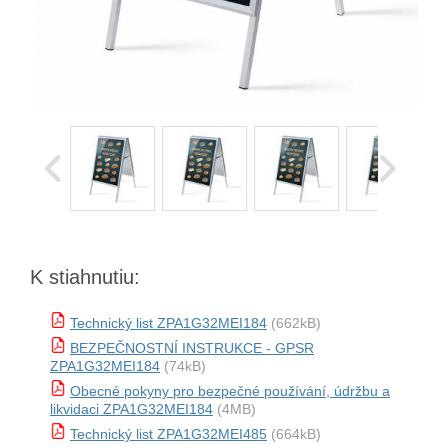
K stiahnutiu:
Technický list ZPA1G32MEI184
(662kB)
BEZPEČNOSTNÍ INSTRUKCE - GPSR
ZPA1G32MEI184
(74kB)
Obecné pokyny pro bezpečné používání, údržbu a
likvidaci ZPA1G32MEI184
(4MB)
Technický list ZPA1G32MEI485
(664kB)