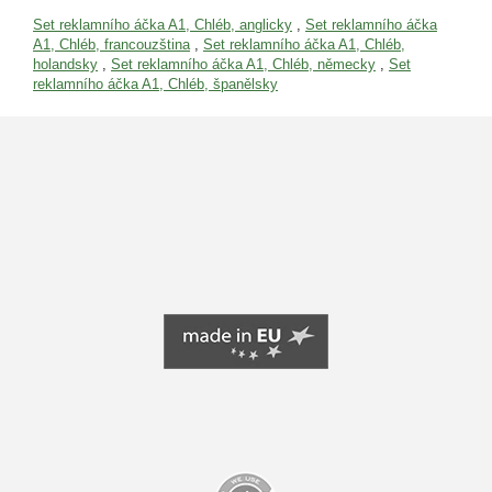
Set reklamního áčka A1, Chléb, anglicky
,
Set reklamního áčka
A1, Chléb, francouzština
,
Set reklamního áčka A1, Chléb,
holandsky
,
Set reklamního áčka A1, Chléb, německy
,
Set
reklamního áčka A1, Chléb, španělsky