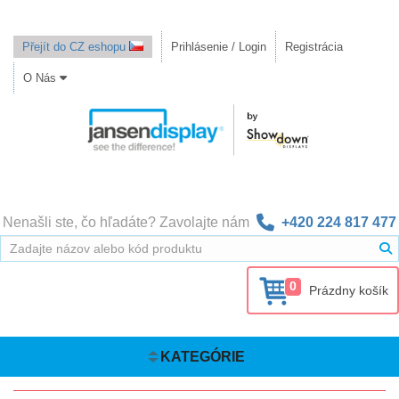
Přejít do CZ eshopu
Prihlásenie / Login
Registrácia
O Nás
Nenašli ste, čo hľadáte? Zavolajte nám
+420 224 817 477
0
Prázdny košík
KATEGÓRIE