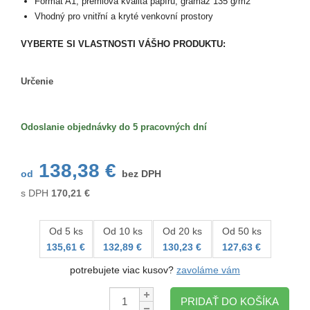
Formát A1, prémiová kvalita papíru, gramáž 135 g/m2
Vhodný pro vnitřní a kryté venkovní prostory
VYBERTE SI VLASTNOSTI VÁŠHO PRODUKTU:
Určenie
Určenie
Odoslanie objednávky do 5 pracovných dní
138,38 €
od
bez DPH
s DPH
170,21
€
Od 5 ks
Od 10 ks
Od 20 ks
Od 50 ks
135,61 €
132,89 €
130,23 €
127,63 €
potrebujete viac kusov?
zavoláme vám
Množstvo:
PRIDAŤ DO KOŠÍKA