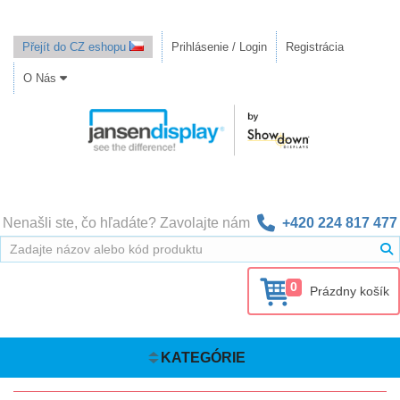
Přejít do CZ eshopu
Prihlásenie / Login
Registrácia
O Nás
Nenašli ste, čo hľadáte? Zavolajte nám
+420 224 817 477
0
Prázdny košík
KATEGÓRIE