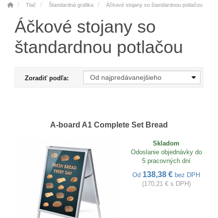
Tlač
Štandardná grafika
Áčkové stojany so štandardnou potlačou
Áčkové stojany so
štandardnou potlačou
Zoradiť podľa:
A-board A1 Complete Set Bread
Skladom
Odoslanie objednávky do
5 pracovných dní
138,38 €
Od
bez DPH
(170,21 € s DPH)